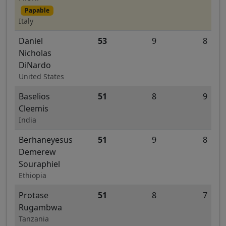
Papable
Italy
Daniel
53
9
8
Nicholas
DiNardo
United States
Baselios
51
8
9
Cleemis
India
Berhaneyesus
51
9
8
Demerew
Souraphiel
Ethiopia
Protase
51
8
7
Rugambwa
Tanzania