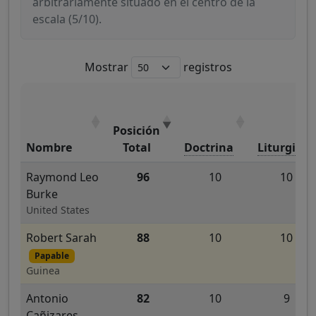
arbitrariamente situado en el centro de la
escala (5/10).
Mostrar
registros
Posición
Nombre
Total
Doctrina
Liturgia
Raymond Leo
96
10
10
Burke
United States
Robert Sarah
88
10
10
Papable
Guinea
Antonio
82
10
9
Cañizares