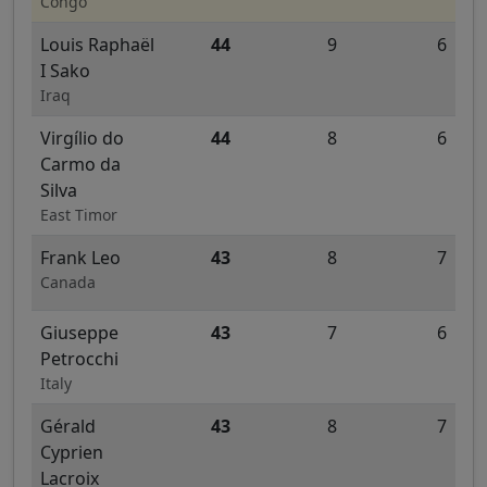
Congo
Louis Raphaël
44
9
6
I Sako
Iraq
Virgílio do
44
8
6
Carmo da
Silva
East Timor
Frank Leo
43
8
7
Canada
Giuseppe
43
7
6
Petrocchi
Italy
Gérald
43
8
7
Cyprien
Lacroix