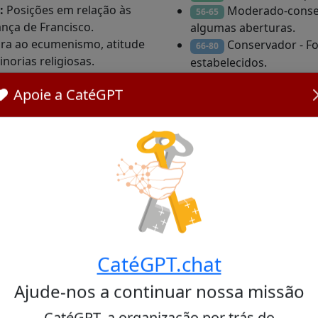
:
Posições em relação às
Moderado-conser
56-65
ança de Francisco.
algumas aberturas.
ra ao ecumenismo, atitude
Conservador - Fo
66-80
inorias religiosas.
estabelecidos.
:
Tom usado em público,
Muito conservad
81-100
Apoie a CatéGPT
nça e administração.
tradicional em todas as
PT, uma inteligência artificial especializada em assuntos rel
nde representar as opiniões pessoais ou privadas dos card
CatéGPT.chat
Ajude-nos a continuar nossa missão
CatéGPT, a organização por trás do