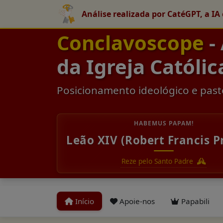
Análise realizada por CatéGPT, a IA 
Conclavoscope
-
da Igreja Católic
Posicionamento ideológico e past
HABEMUS PAPAM!
Leão XIV (Robert Francis P
Reze pelo Santo Padre
Início
Apoie-nos
Papabili