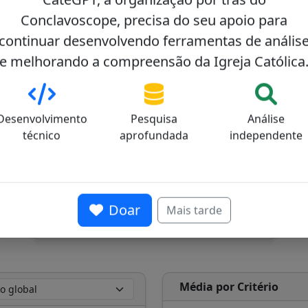
Ano do consistório
Faixa 
Conclavoscope, precisa do seu apoio para
continuar desenvolvendo ferramentas de anális
e melhorando a compreensão da Igreja Católica
Desenvolvimento
Pesquisa
Análise
técnico
aprofundada
independente
Posição ideológica média no eixo
progressista (0) - conservador (100)
39/100
Doar
Mais tarde
Média por Critério