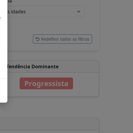
etária
e
.
Redefinir todos os filtros
Tendência Dominante
Progressista