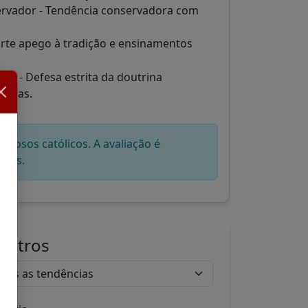
vador - Tendência conservadora com
rte apego à tradição e ensinamentos
or - Defesa estrita da doutrina
 áreas.
igiosos católicos. A avaliação é
eais.
Filtros