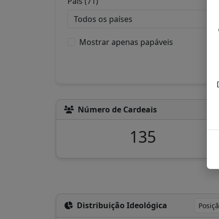
País (71)
Mostrar apenas papáveis
Número de Cardeais
135
Distribuição Ideológica