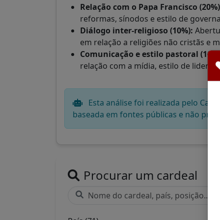
Relação com o Papa Francisco (20%)
reformas, sínodos e estilo de govern
Diálogo inter-religioso (10%):
Abertu
em relação a religiões não cristãs e m
Comunicação e estilo pastoral (10%)
relação com a mídia, estilo de lidera
Esta análise foi realizada pelo CatéG
baseada em fontes públicas e não prete
Procurar um cardeal