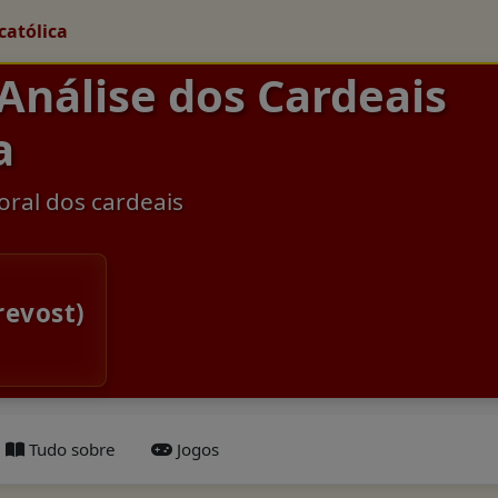
católica
 Análise dos Cardeais
a
oral dos cardeais
revost)
Tudo sobre
Jogos