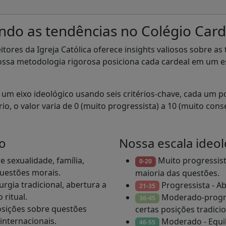
do as tendências no Colégio Cardi
tores da Igreja Católica oferece insights valiosos sobre as
ossa metodologia rigorosa posiciona cada cardeal em um e
 um eixo ideológico usando seis critérios-chave, cada um 
rio, o valor varia de 0 (muito progressista) a 10 (muito co
o
Nossa escala ideol
 sexualidade, família,
Muito progressista
0-20
uestões morais.
maioria das questões.
urgia tradicional, abertura a
Progressista - Ab
21-35
 ritual.
Moderado-progre
36-45
sições sobre questões
certas posições tradicio
 internacionais.
Moderado - Equilí
46-55