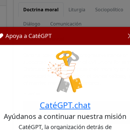
Doctrina moral
Liturgia
Sociopolítico
Diálogo
Comunicación
Apoya a CatéGPT
Doctrina moral
Cardinal Steiner adopts a progressive stance on 
supported the legalization of civil unions for s
Christians should not impose their morality on no
advocated for the relaxation of clerical celibacy
of married men in certain contexts.
Fuentes:
CatéGPT.chat
Cardinal Steiner Supports the Legalization of Civi
The participants of the Synod: From very liberal to
Ayúdanos a continuar nuestra misión
CatéGPT, la organización detrás de