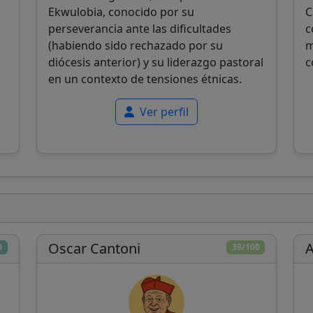
Ekwulobia, conocido por su
C
perseverancia ante las dificultades
c
(habiendo sido rechazado por su
m
diócesis anterior) y su liderazgo pastoral
c
en un contexto de tensiones étnicas.
Ver perfil
Oscar Cantoni
A
0
39/100