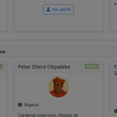
s
Ver perfil
rio
Peter Ebere Okpaleke
F
0
42/100
S
Nigeria
Cardenal nigeriano, Obispo de