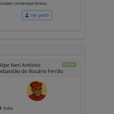
ociales contemporáneos.
Ver perfil
ilipe Neri António
41/100
ebastião do Rosário Ferrão
India