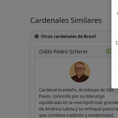
Cardenales Similares
Otros cardenales de Brazil
D
Odilo Pedro Scherer
41/10
Cardenal brasileño, Arzobispo de São
Paulo, conocido por su liderazgo
equilibrado en la metrópoli más grand
de América Latina y su enfoque pastora
que combina tradición y modernidad.