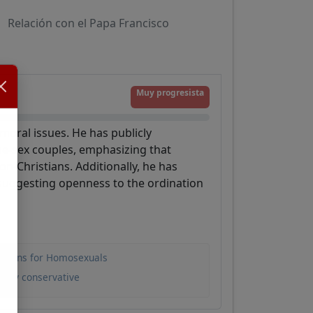
Relación con el Papa Francisco
Muy progresista
moral issues. He has publicly
ame-sex couples, emphasizing that
n-Christians. Additionally, he has
, suggesting openness to the ordination
l Unions for Homosexuals
 very conservative