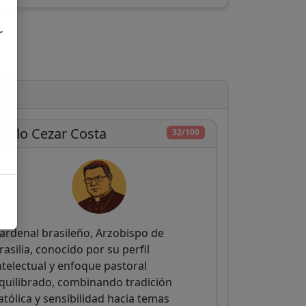
r
aulo Cezar Costa
32/100
ardenal brasileño, Arzobispo de
rasilia, conocido por su perfil
ntelectual y enfoque pastoral
quilibrado, combinando tradición
atólica y sensibilidad hacia temas