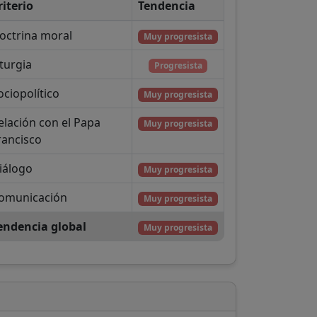
riterio
Tendencia
octrina moral
Muy progresista
iturgia
Progresista
ociopolítico
Muy progresista
elación con el Papa
Muy progresista
rancisco
iálogo
Muy progresista
omunicación
Muy progresista
endencia global
Muy progresista