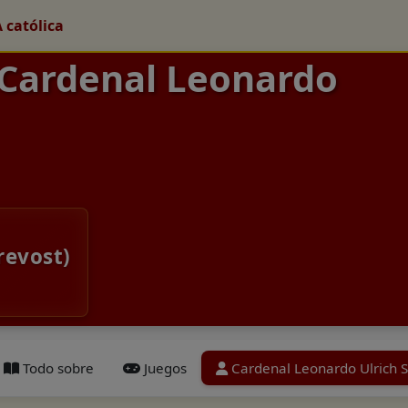
A católica
 Cardenal Leonardo
revost)
Todo sobre
Juegos
Cardenal Leonardo Ulrich S