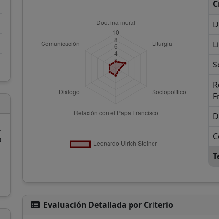
C
D
L
S
R
F
D
,
C
o
s
T
Evaluación Detallada por Criterio