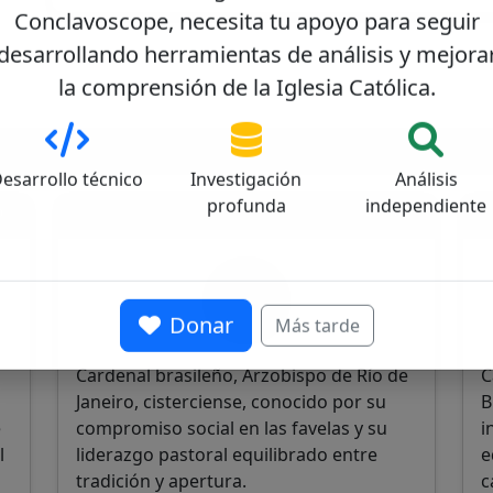
Conclavoscope, necesita tu apoyo para seguir
desarrollando herramientas de análisis y mejora
la comprensión de la Iglesia Católica.
esarrollo técnico
Investigación
Análisis
Orani João Tempesta
P
0
40/100
profunda
independiente
Donar
Más tarde
Cardenal brasileño, Arzobispo de Río de
C
Janeiro, cisterciense, conocido por su
B
e
compromiso social en las favelas y su
i
l
liderazgo pastoral equilibrado entre
e
tradición y apertura.
c