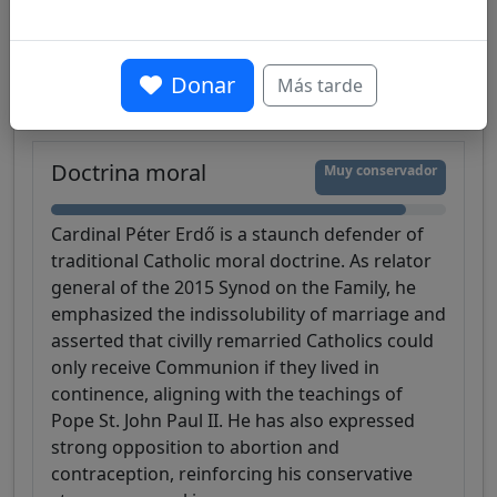
Doctrina moral
Liturgia
Sociopolítico
Relación con el Papa Francisco
Diálogo
Donar
Más tarde
Comunicación
Doctrina moral
Muy conservador
Cardinal Péter Erdő is a staunch defender of
traditional Catholic moral doctrine. As relator
general of the 2015 Synod on the Family, he
emphasized the indissolubility of marriage and
asserted that civilly remarried Catholics could
only receive Communion if they lived in
continence, aligning with the teachings of
Pope St. John Paul II. He has also expressed
strong opposition to abortion and
contraception, reinforcing his conservative