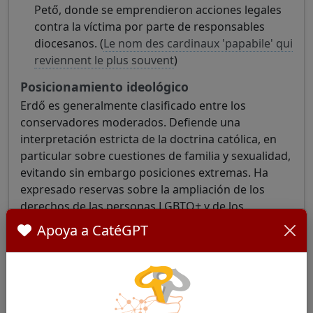
Pető, donde se emprendieron acciones legales
contra la víctima por parte de responsables
diocesanos. (
Le nom des cardinaux 'papabile' qui
reviennent le plus souvent
)
Posicionamiento ideológico
Erdő es generalmente clasificado entre los
conservadores moderados. Defiende una
interpretación estricta de la doctrina católica, en
particular sobre cuestiones de familia y sexualidad,
evitando sin embargo posiciones extremas. Ha
expresado reservas sobre la ampliación de los
derechos de las personas LGBTQ+ y de los
divorciados vueltos a casar dentro de la Iglesia.
Apoya a CatéGPT
(
Hungary's Péter Erdő is a strong candidate to be
the next pope - and that's reason to be fearful
)
Red e influencia dentro del colegio
cardenalicio