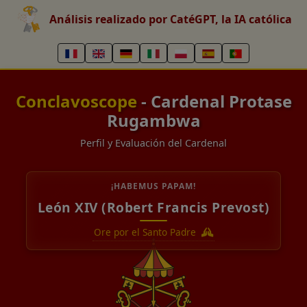
Análisis realizado por CatéGPT, la IA católica
Conclavoscope
- Cardenal Protase
Rugambwa
Perfil y Evaluación del Cardenal
¡HABEMUS PAPAM!
León XIV (Robert Francis Prevost)
Ore por el Santo Padre