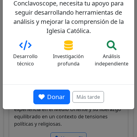
Conclavoscope, necesita tu apoyo para
Otros cardenales del mismo consistorio
seguir desarrollando herramientas de
análisis y mejorar la comprensión de la
Pierbattista Pizzaballa
60/100
Iglesia Católica.
Desarrollo
Investigación
Análisis
técnico
profunda
independiente
Israel
Papable
Cardenal italiano, Patriarca Latino de
Donar
Más tarde
Jerusalén, franciscano, conocido por su
experiencia en el Medio Oriente y su liderazgo
equilibrado en un contexto de tensiones
políticas y religiosas.