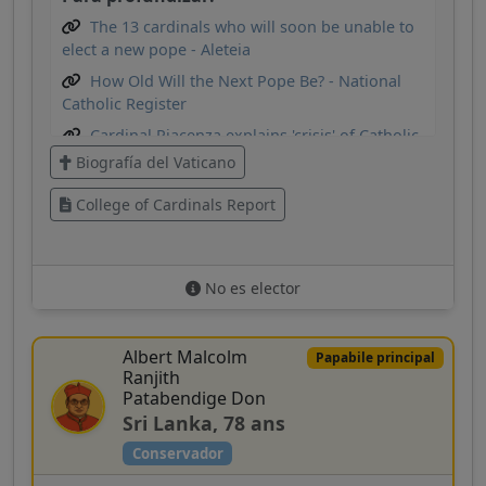
The 13 cardinals who will soon be unable to
elect a new pope - Aleteia
How Old Will the Next Pope Be? - National
Catholic Register
Cardinal Piacenza explains 'crisis' of Catholic
priesthood
Biografía del Vaticano
College of Cardinals Report
No es elector
Albert Malcolm
Papabile principal
Ranjith
Patabendige Don
Sri Lanka, 78 ans
Conservador