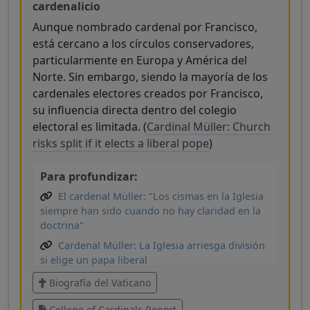
cardenalicio
Aunque nombrado cardenal por Francisco,
está cercano a los círculos conservadores,
particularmente en Europa y América del
Norte. Sin embargo, siendo la mayoría de los
cardenales electores creados por Francisco,
su influencia directa dentro del colegio
electoral es limitada. (
Cardinal Müller: Church
risks split if it elects a liberal pope
)
Para profundizar:
El cardenal Müller: "Los cismas en la Iglesia
siempre han sido cuando no hay claridad en la
doctrina"
Cardenal Müller: La Iglesia arriesga división
si elige un papa liberal
¿Quién será Papa? Estos cardenales son
Biografía del Vaticano
considerados candidatos prometedores
College of Cardinals Report