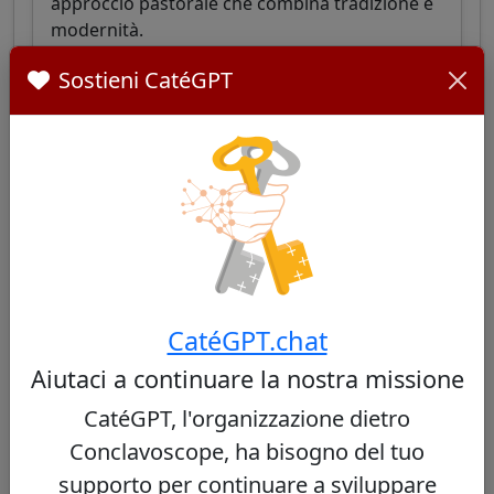
approccio pastorale che combina tradizione e
modernità.
Sostieni CatéGPT
Vedi profilo
Orani João Tempesta
40/100
CatéGPT.chat
Cardinale brasiliano, arcivescovo di Rio de
Aiutaci a continuare la nostra missione
Janeiro, cistercense, noto per il suo impegno
sociale nelle favelas e la sua leadership
CatéGPT, l'organizzazione dietro
pastorale equilibrata tra tradizione e apertura.
Conclavoscope, ha bisogno del tuo
Vedi profilo
supporto per continuare a sviluppare