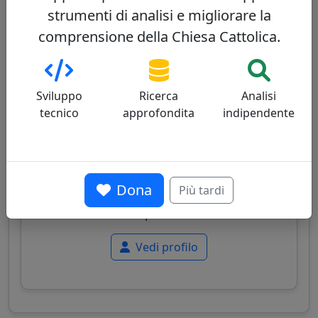
strumenti di analisi e migliorare la
comprensione della Chiesa Cattolica.
Sérgio da Rocha
32/100
Sviluppo
Ricerca
Analisi
tecnico
approfondita
indipendente
Cardinale brasiliano, arcivescovo di Salvador
de Bahia, noto per la sua leadership pastorale
Dona
Più tardi
equilibrata e il suo impegno per una Chiesa più
sinodale e vicina alle periferie esistenziali.
Vedi profilo