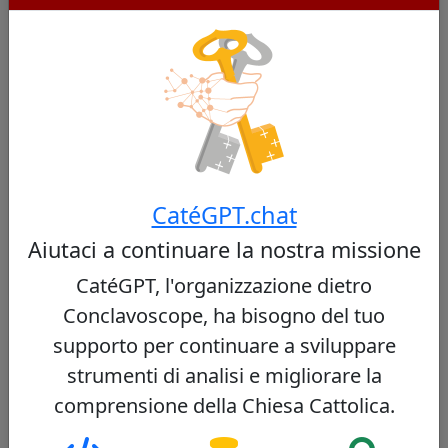
Cardinali Simili
Altri cardinali da Central African
Republic
CatéGPT.chat
Nessun cardinale simile trovato
Aiutaci a continuare la nostra missione
CatéGPT, l'organizzazione dietro
Conclavoscope, ha bisogno del tuo
supporto per continuare a sviluppare
Altri cardinali dello stesso concistoro
strumenti di analisi e migliorare la
comprensione della Chiesa Cattolica.
Carlos Osoro Sierra
35/100