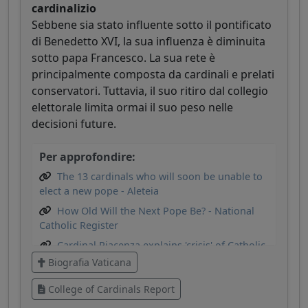
cardinalizio
Sebbene sia stato influente sotto il pontificato
di Benedetto XVI, la sua influenza è diminuita
sotto papa Francesco. La sua rete è
principalmente composta da cardinali e prelati
conservatori. Tuttavia, il suo ritiro dal collegio
elettorale limita ormai il suo peso nelle
decisioni future.
Per approfondire:
The 13 cardinals who will soon be unable to
elect a new pope - Aleteia
How Old Will the Next Pope Be? - National
Catholic Register
Cardinal Piacenza explains 'crisis' of Catholic
priesthood
Biografia Vaticana
College of Cardinals Report