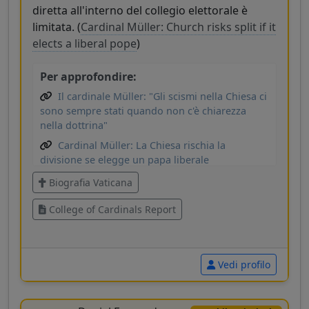
diretta all'interno del collegio elettorale è
limitata. (
Cardinal Müller: Church risks split if it
elects a liberal pope
)
Per approfondire:
Il cardinale Müller: "Gli scismi nella Chiesa ci
sono sempre stati quando non c'è chiarezza
nella dottrina"
Cardinal Müller: La Chiesa rischia la
divisione se elegge un papa liberale
Chi sarà Papa? Questi cardinali sono
Biografia Vaticana
considerati candidati promettenti
College of Cardinals Report
Questi noti cardinali eleggeranno il
prossimo papa - English
Vedi profilo