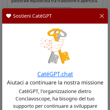
pastorale equilibrata tra tradizione e apertura.
Vedi profilo
Sostieni CatéGPT
Paulo Cezar Costa
32/100
Cardinale brasiliano, arcivescovo di Brasilia,
CatéGPT.chat
noto per il suo profilo intellettuale e il suo
Aiutaci a continuare la nostra missione
approccio pastorale equilibrato, combinando
tradizione cattolica e sensibilità alle questioni
CatéGPT, l'organizzazione dietro
sociali contemporanee.
Conclavoscope, ha bisogno del tuo
supporto per continuare a sviluppare
Vedi profilo