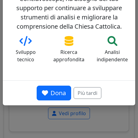
supporto per continuare a sviluppare
strumenti di analisi e migliorare la
Víctor Manuel Fernández
12/100
comprensione della Chiesa Cattolica.
Sviluppo
Ricerca
Analisi
tecnico
approfondita
indipendente
Cardinale argentino, prefetto del Dicastero per
la Dottrina della Fede, teologo, stretto
collaboratore di Papa Francesco, noto per le
sue posizioni progressiste e il suo ruolo nella
Dona
Più tardi
riforma teologica della Chiesa.
Vedi profilo