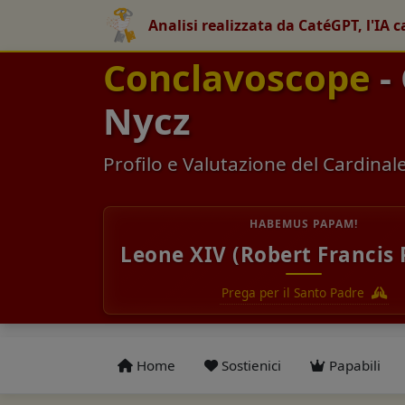
Analisi realizzata da CatéGPT, l'IA c
Conclavoscope
-
Nycz
Profilo e Valutazione del Cardinal
HABEMUS PAPAM!
Leone XIV (Robert Francis 
Prega per il Santo Padre
Home
Sostienici
Papabili