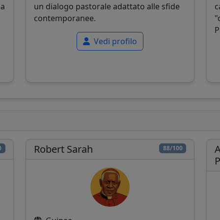
la
un dialogo pastorale adattato alle sfide
c
contemporanee.
"
P
Vedi profilo
Robert Sarah
A
0
88/100
P