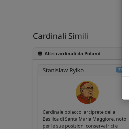
Cardinali Simili
Altri cardinali da Poland
Stanisław Ryłko
77/10
Cardinale polacco, arciprete della
Basilica di Santa Maria Maggiore, noto
per le sue posizioni conservatrici e