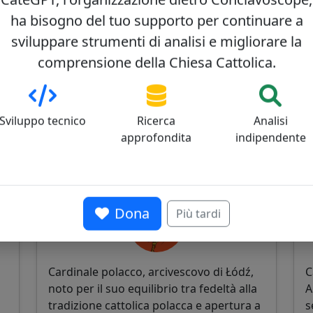
ha bisogno del tuo supporto per continuare a
sviluppare strumenti di analisi e migliorare la
comprensione della Chiesa Cattolica.
Sviluppo tecnico
Ricerca
Analisi
approfondita
indipendente
Grzegorz Ryś
K
0
35/100
Dona
Più tardi
Cardinale polacco, arcivescovo di Łódź,
C
noto per il suo equilibrio tra fedeltà alla
A
tradizione cattolica polacca e apertura a
s