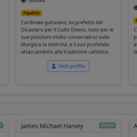
Guinea
Papabile
Cardinale guineano, ex prefetto del
Dicastero per il Culto Divino, noto per le
C
sue posizioni molto conservatrici sulla
p
liturgia e la dottrina, e il suo profondo
a
attaccamento alla tradizione cattolica.
l
Vedi profilo
James Michael Harvey
A
0
61/100