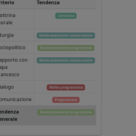
riterio
Tendenza
ottrina
Centrista
orale
iturgia
Moderatamente conservatore
ociopolitico
Moderatamente progressista
apporto con
Moderatamente conservatore
apa
rancesco
ialogo
Molto progressista
omunicazione
Progressista
endenza
Moderatamente progressista
enerale