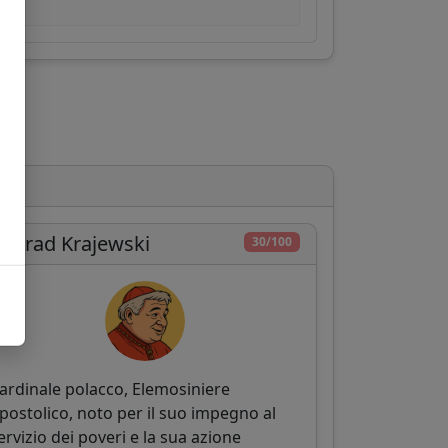
onrad Krajewski
30/100
ardinale polacco, Elemosiniere
postolico, noto per il suo impegno al
ervizio dei poveri e la sua azione