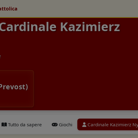
attolica
 Cardinale Kazimierz
e
Prevost)
Tutto da sapere
Giochi
Cardinale Kazimierz N