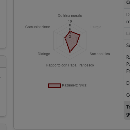
C
D
m
L
S
R
P
F
,
D
C
T
g