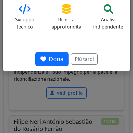
Sviluppo
Ricerca
Analisi
tecnico
approfondita
indipendente
East Timor
Cardinale timorese, arcivescovo di Dili, primo
cardinale del suo paese, noto per la sua
Dona
Più tardi
leadership nella ricostruzione post-
indipendenza e il suo impegno per la pace e la
riconciliazione nazionale.
Vedi profilo
Filipe Neri António Sebastião
41/100
do Rosário Ferrão