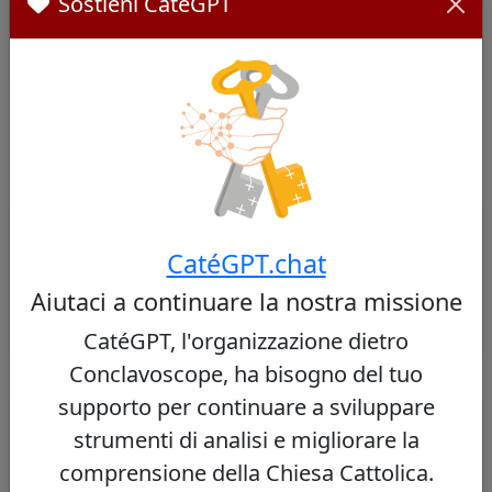
Sostieni CatéGPT
Cardinals Report
Cardinali Simili
Altri cardinali da Nigeria
CatéGPT.chat
Nessun cardinale simile trovato
Aiutaci a continuare la nostra missione
CatéGPT, l'organizzazione dietro
Conclavoscope, ha bisogno del tuo
supporto per continuare a sviluppare
Altri cardinali dello stesso concistoro
strumenti di analisi e migliorare la
comprensione della Chiesa Cattolica.
Virgílio do Carmo da Silva
44/100