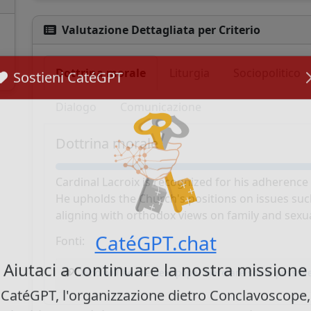
Valutazione Dettagliata per Criterio
Dottrina morale
Liturgia
Sociopolitico
Sostieni CatéGPT
Dialogo
Comunicazione
Dottrina morale
Cardinal Lacroix is recognized for his adherence 
He upholds the Church's positions on issues su
aligning with orthodox views on family and sexua
Fonti:
CatéGPT.chat
Who will be the next pope? Here are some possibl
Aiutaci a continuare la nostra missione
CatéGPT, l'organizzazione dietro Conclavoscope,