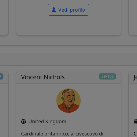
Vedi profilo
Vincent Nichols
J
0
59/100
United Kingdom
Cardinale britannico, arcivescovo di
C