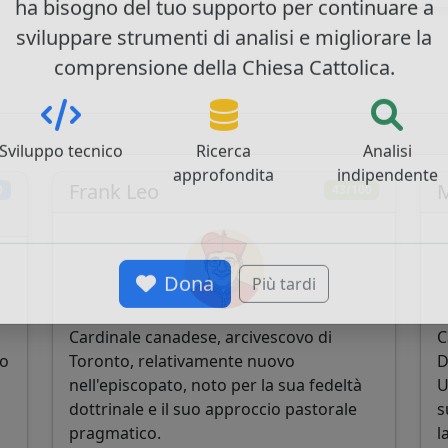
ha bisogno del tuo supporto per continuare a
sviluppare strumenti di analisi e migliorare la
comprensione della Chiesa Cattolica.
Sviluppo tecnico
Ricerca
Analisi
Frank Leo
M
0
43/100
approfondita
indipendente
Dona
Più tardi
Cardinale canadese, arcivescovo di
C
to
Toronto, relativamente nuovo
D
nell'episcopato, noto per la sua fedeltà
U
dottrinale e il suo approccio pastorale
s
pragmatico.
l