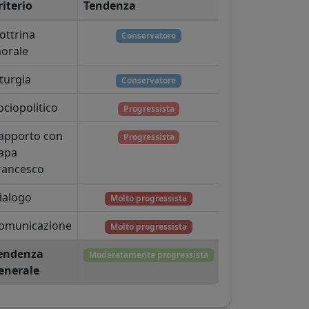
riterio
Tendenza
ottrina
Conservatore
orale
iturgia
Conservatore
ociopolitico
Progressista
apporto con
Progressista
apa
rancesco
ialogo
Molto progressista
omunicazione
Molto progressista
endenza
Moderatamente progressista
enerale