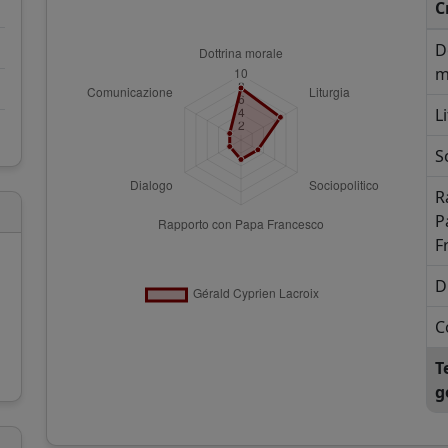
C
D
m
L
S
R
P
F
D
C
T
g