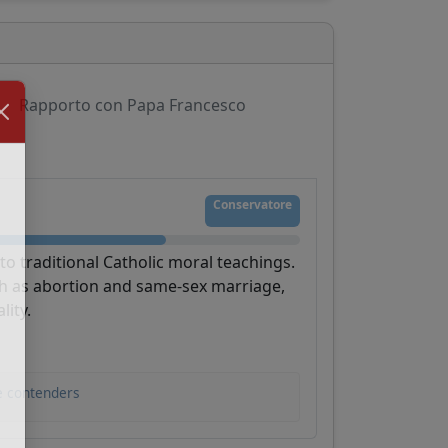
Rapporto con Papa Francesco
Conservatore
to traditional Catholic moral teachings.
ch as abortion and same-sex marriage,
lity.
e contenders