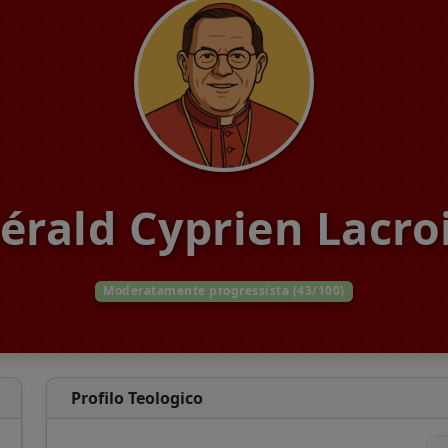
érald Cyprien Lacro
Moderatamente progressista (43/100)
Profilo Teologico