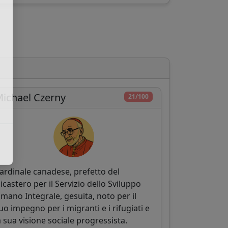
ichael Czerny
21/100
ardinale canadese, prefetto del
icastero per il Servizio dello Sviluppo
mano Integrale, gesuita, noto per il
uo impegno per i migranti e i rifugiati e
a sua visione sociale progressista.