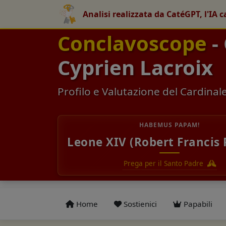
Analisi realizzata da CatéGPT, l'IA c
Conclavoscope
-
Cyprien Lacroix
Profilo e Valutazione del Cardinal
HABEMUS PAPAM!
Leone XIV (Robert Francis 
Prega per il Santo Padre
Home
Sostienici
Papabili