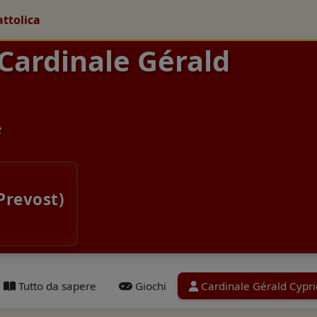
attolica
 Cardinale Gérald
e
Prevost)
Tutto da sapere
Giochi
Cardinale Gérald Cypri