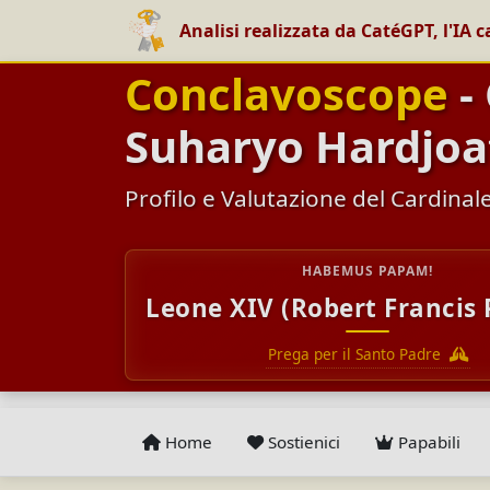
Analisi realizzata da CatéGPT, l'IA c
Conclavoscope
-
Suharyo Hardjo
Profilo e Valutazione del Cardinal
HABEMUS PAPAM!
Leone XIV (Robert Francis 
Prega per il Santo Padre
Home
Sostienici
Papabili