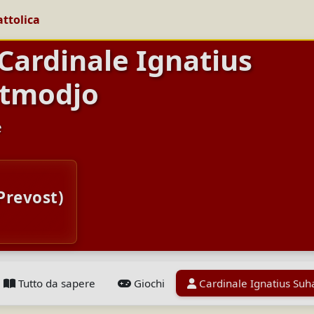
attolica
 Cardinale Ignatius
atmodjo
e
Prevost)
Tutto da sapere
Giochi
Cardinale Ignatius Su