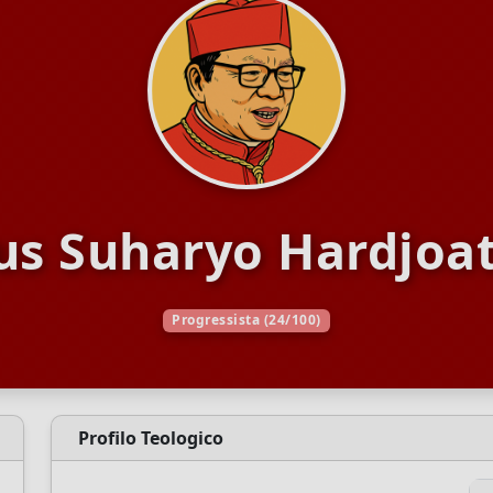
ius Suharyo Hardjoa
Progressista (24/100)
Profilo Teologico