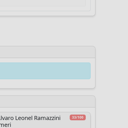
lvaro Leonel Ramazzini
33/100
meri