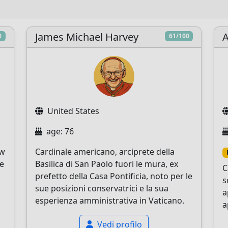
James Michael Harvey
A
0
61/100
United States
age: 76
ew
Cardinale americano, arciprete della
 e
Basilica di San Paolo fuori le mura, ex
C
prefetto della Casa Pontificia, noto per le
s
sue posizioni conservatrici e la sua
a
esperienza amministrativa in Vaticano.
a
Vedi profilo