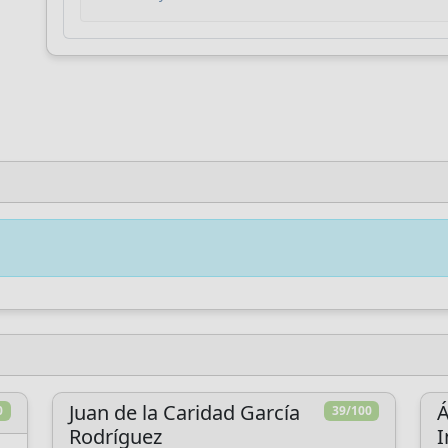
ha bisogno del tuo supporto per continuare a
sviluppare strumenti di analisi e migliorare la
comprensione della Chiesa Cattolica.
Sviluppo tecnico
Ricerca
Analisi
approfondita
indipendente
Dona
Più tardi
Juan de la Caridad García
Á
0
39/100
Rodríguez
I