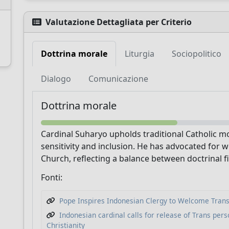
Valutazione Dettagliata per Criterio
Dottrina morale
Liturgia
Sociopolitico
Sostieni CatéGPT
Dialogo
Comunicazione
Dottrina morale
Cardinal Suharyo upholds traditional Catholic m
sensitivity and inclusion. He has advocated for 
Church, reflecting a balance between doctrinal 
Fonti:
CatéGPT.chat
Pope Inspires Indonesian Clergy to Welcome Tran
Aiutaci a continuare la nostra missione
Indonesian cardinal calls for release of Trans per
Christianity
CatéGPT, l'organizzazione dietro Conclavoscope,