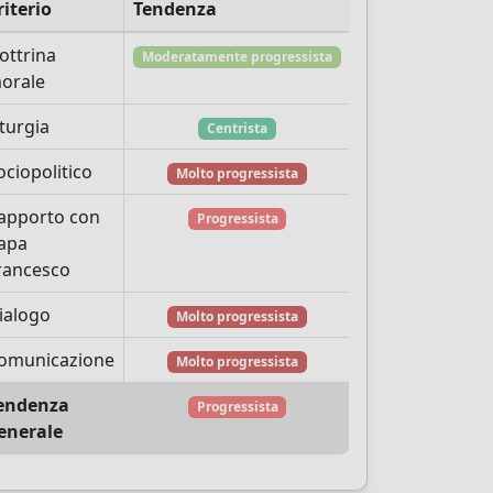
riterio
Tendenza
ottrina
Moderatamente progressista
orale
iturgia
Centrista
ociopolitico
Molto progressista
apporto con
Progressista
apa
rancesco
ialogo
Molto progressista
omunicazione
Molto progressista
endenza
Progressista
enerale