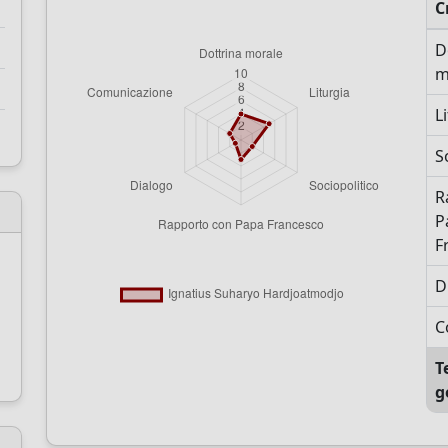
C
D
m
L
S
R
P
F
D
C
T
g