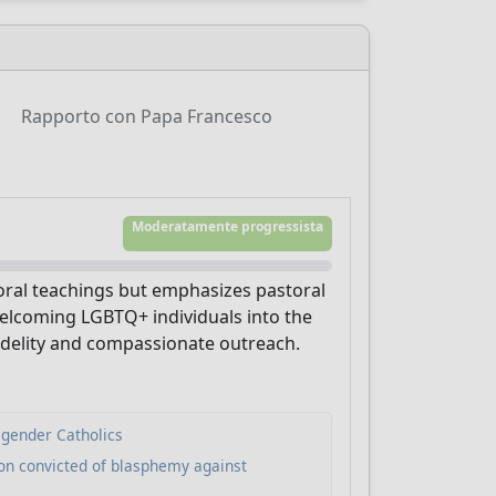
Rapporto con Papa Francesco
Moderatamente progressista
oral teachings but emphasizes pastoral
welcoming LGBTQ+ individuals into the
fidelity and compassionate outreach.
sgender Catholics
son convicted of blasphemy against