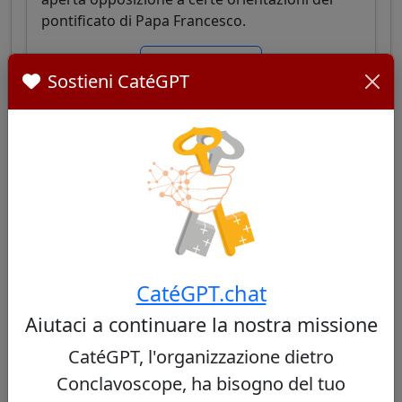
pontificato di Papa Francesco.
Vedi profilo
Sostieni CatéGPT
Timothy Dolan
64/100
Cardinale americano, arcivescovo di New York,
CatéGPT.chat
noto per il suo carisma mediatico e la sua
Aiutaci a continuare la nostra missione
leadership equilibrata, combinando impegno
sociale e difesa della tradizione cattolica e dei
CatéGPT, l'organizzazione dietro
valori morali.
Conclavoscope, ha bisogno del tuo