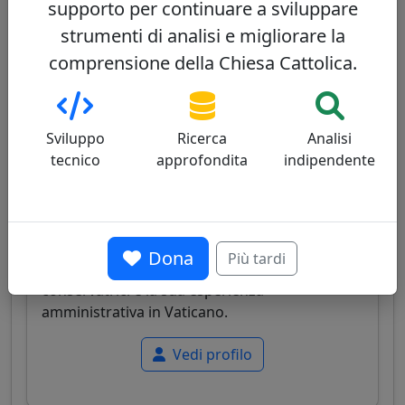
supporto per continuare a sviluppare
Vedi profilo
strumenti di analisi e migliorare la
comprensione della Chiesa Cattolica.
James Michael Harvey
61/100
Sviluppo
Ricerca
Analisi
tecnico
approfondita
indipendente
Cardinale americano, arciprete della Basilica di
San Paolo fuori le mura, ex prefetto della Casa
Dona
Più tardi
Pontificia, noto per le sue posizioni
conservatrici e la sua esperienza
amministrativa in Vaticano.
Vedi profilo