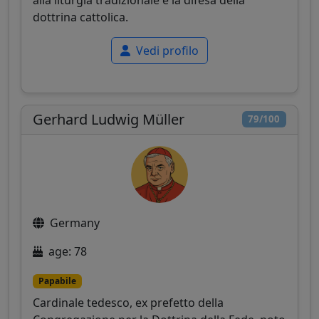
alla liturgia tradizionale e la difesa della
dottrina cattolica.
Vedi profilo
Gerhard Ludwig Müller
79/100
Germany
age: 78
Papabile
Cardinale tedesco, ex prefetto della