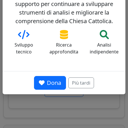
supporto per continuare a sviluppare
strumenti di analisi e migliorare la
José Cobo Cano
30/100
comprensione della Chiesa Cattolica.
Sviluppo
Ricerca
Analisi
tecnico
approfondita
indipendente
Cardinale spagnolo, arcivescovo di Madrid,
noto per il suo impegno pastorale nei quartieri
popolari e il suo approccio di apertura,
mantenendo il rispetto per la tradizione.
Dona
Più tardi
Vedi profilo