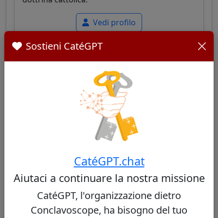
Vedi profilo
Sostieni CatéGPT
Carlos Osoro Sierra
35/100
Cardinale spagnolo, arcivescovo di Madrid,
noto per il suo atteggiamento moderato e
CatéGPT.chat
conciliante, alla ricerca di un equilibrio tra
tradizione e pastorale moderna.
Aiutaci a continuare la nostra missione
CatéGPT, l'organizzazione dietro
Vedi profilo
Conclavoscope, ha bisogno del tuo