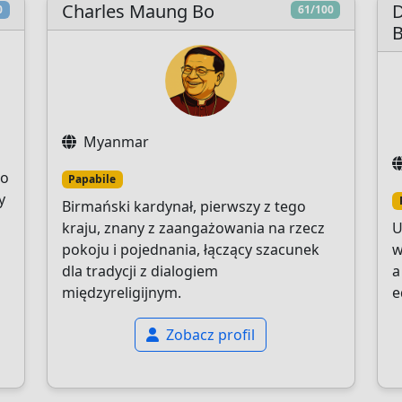
Charles Maung Bo
D
0
61/100
Myanmar
go
Papabile
y
Birmański kardynał, pierwszy z tego
kraju, znany z zaangażowania na rzecz
U
pokoju i pojednania, łączący szacunek
w
dla tradycji z dialogiem
a
międzyreligijnym.
e
Zobacz profil