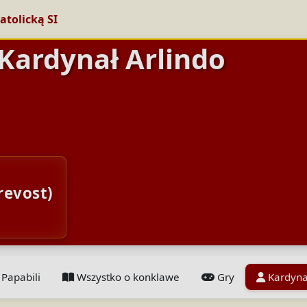
atolicką SI
 Kardynał Arlindo
revost)
Papabili
Wszystko o konklawe
Gry
Kardyna