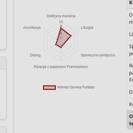
K
D
m
L
S
p
R
p
F
D
K
O
t