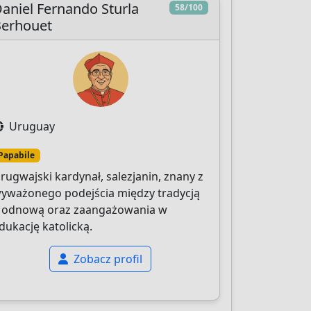
aniel Fernando Sturla
58/100
Berhouet
Uruguay
Papabile
rugwajski kardynał, salezjanin, znany z
yważonego podejścia między tradycją
 odnową oraz zaangażowania w
dukację katolicką.
Zobacz profil