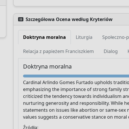
Szczegółowa Ocena według Kryteriów
Doktryna moralna
Liturgia
Społeczno-p
Wesprzyj CatéGPT
Relacja z papieżem Franciszkiem
Dialog
Doktryna moralna
Cardinal Arlindo Gomes Furtado upholds traditio
emphasizing the importance of strong family st
criticized the tendency towards individualism and
nurturing generosity and responsibility. While he
CatéGPT.chat
statements on issues like abortion or same-sex m
Pomóż nam kontynuować naszą misję
values suggests a conservative stance on moral 
Źródła:
CatéGPT, organizacja stojąca za Conclavoscope,