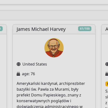
James Michael Harvey
A
0
61/100
United States
age: 76
Amerykański kardynał, archiprezbiter
bazyliki św. Pawła za Murami, były
S
prefekt Domu Papieskiego, znany z
s
konserwatywnych poglądów i
z
doświadczenia administracyjnego w