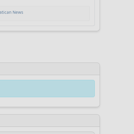
ć
Vatican News
za