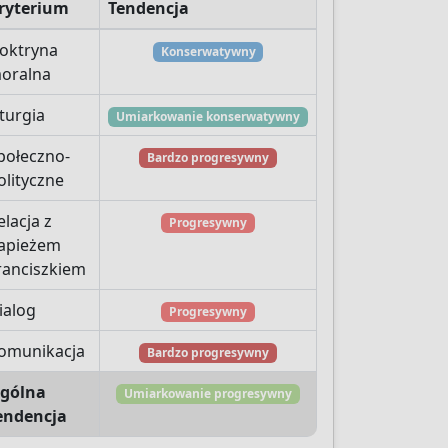
ryterium
Tendencja
oktryna
Konserwatywny
oralna
iturgia
Umiarkowanie konserwatywny
połeczno-
Bardzo progresywny
olityczne
elacja z
Progresywny
apieżem
ranciszkiem
ialog
Progresywny
omunikacja
Bardzo progresywny
gólna
Umiarkowanie progresywny
endencja