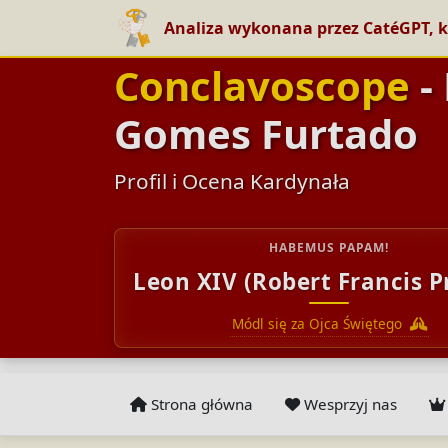
Analiza wykonana przez CatéGPT, k
Conclavoscope
-
Gomes Furtado
Profil i Ocena Kardynała
HABEMUS PAPAM!
Leon XIV (Robert Francis P
Módl się za Ojca Świętego
Strona główna
Wesprzyj nas