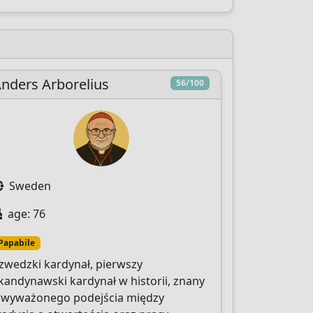
nders Arborelius
56/100
Sweden
age: 76
Papabile
zwedzki kardynał, pierwszy
kandynawski kardynał w historii, znany
 wyważonego podejścia między