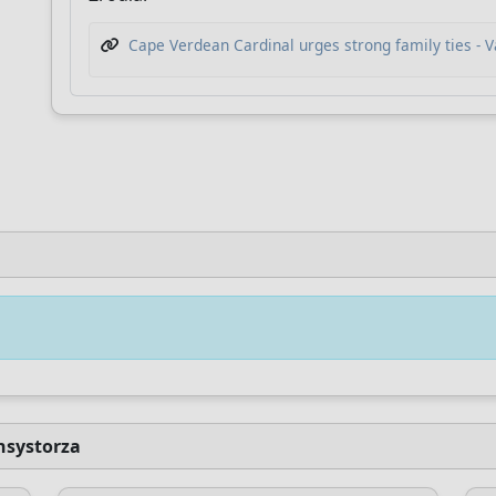
potrzebuje Twojego wsparcia, aby nadal rozwija
Cape Verdean Cardinal urges strong family ties - 
narzędzia analityczne i pogłębiać zrozumienie
Kościoła katolickiego.
Rozwój
Dogłębne badania
Niezależna anali
techniczny
Przekaż datek
Później
nsystorza