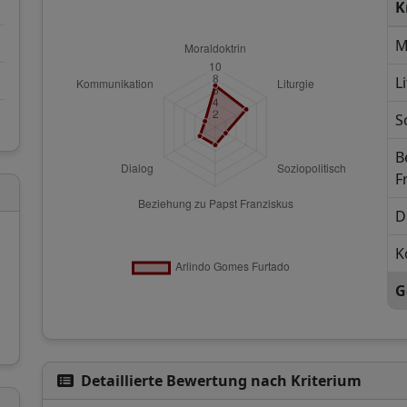
K
M
L
S
B
F
D
K
G
Detaillierte Bewertung nach Kriterium