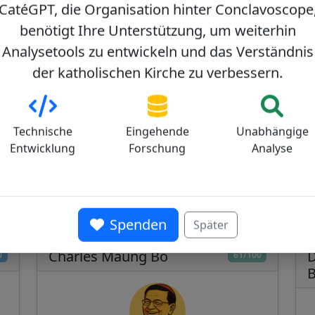
CatéGPT, die Organisation hinter Conclavoscope
benötigt Ihre Unterstützung, um weiterhin
Analysetools zu entwickeln und das Verständnis
der katholischen Kirche zu verbessern.
Technische
Eingehende
Unabhängige
Entwicklung
Forschung
Analyse
nsistorium
Spenden
Später
Charles Maung Bo
D
0
61/100