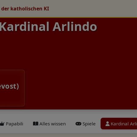
 der katholischen KI
 Kardinal Arlindo
evost)
Papabili
Alles wissen
Spiele
Kardinal Ar