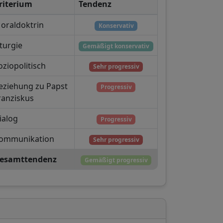
riterium
Tendenz
oraldoktrin
Konservativ
iturgie
Gemäßigt konservativ
oziopolitisch
Sehr progressiv
eziehung zu Papst
Progressiv
ranziskus
ialog
Progressiv
ommunikation
Sehr progressiv
esamttendenz
Gemäßigt progressiv