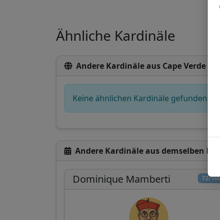
Ähnliche Kardinäle
Andere Kardinäle aus Cape Verde
Keine ähnlichen Kardinäle gefunden
Andere Kardinäle aus demselben Ko
Dominique Mamberti
72/10