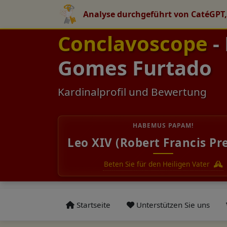
Analyse durchgeführt von CatéGPT,
Conclavoscope
-
Gomes Furtado
Kardinalprofil und Bewertung
HABEMUS PAPAM!
Leo XIV (Robert Francis Pr
Beten Sie für den Heiligen Vater
Startseite
Unterstützen Sie uns