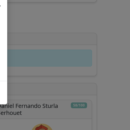
,
aniel Fernando Sturla
58/100
Berhouet