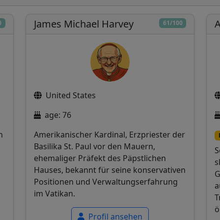
James Michael Harvey
A
0
61/100
United States
age: 76
n
Amerikanischer Kardinal, Erzpriester der
Basilika St. Paul vor den Mauern,
S
ehemaliger Präfekt des Päpstlichen
s
Hauses, bekannt für seine konservativen
G
Positionen und Verwaltungserfahrung
a
im Vatikan.
T
ö
Profil ansehen