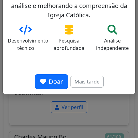
análise e melhorando a compreensão da
Dominique Mamberti
72/100
Igreja Católica.
Desenvolvimento
Pesquisa
Análise
técnico
aprofundada
independente
France
Cardeal francês, Prefeito do Supremo Tribunal
da Assinatura Apostólica, conhecido pela sua
Doar
Mais tarde
experiência jurídica e posições doutrinais
tradicionais.
Ver perfil
Charles Maung Bo
61/100