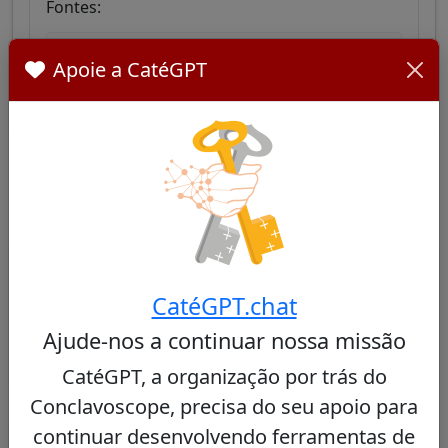
Fontes:
Cape Verdean Cardinal urges strong family
Apoie a CatéGPT
ties - Vatican News
Cardeais Semelhantes
Outros cardeais de Cape Verde
CatéGPT.chat
Nenhum cardeal semelhante encontrado
Ajude-nos a continuar nossa missão
CatéGPT, a organização por trás do
Conclavoscope, precisa do seu apoio para
Outros cardeais do mesmo consistório
continuar desenvolvendo ferramentas de