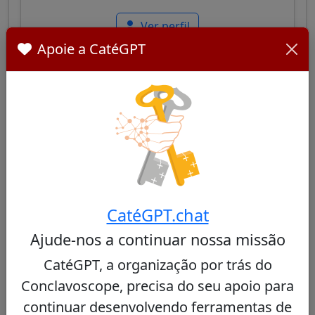
Ver perfil
Apoie a CatéGPT
Orani João Tempesta
40/100
Cardeal brasileiro, Arcebispo do Rio de Janeiro,
CatéGPT.chat
cisterciense, conhecido pelo seu compromisso
social nas favelas e pela sua liderança pastoral
Ajude-nos a continuar nossa missão
equilibrada entre tradição e abertura.
CatéGPT, a organização por trás do
Ver perfil
Conclavoscope, precisa do seu apoio para
continuar desenvolvendo ferramentas de