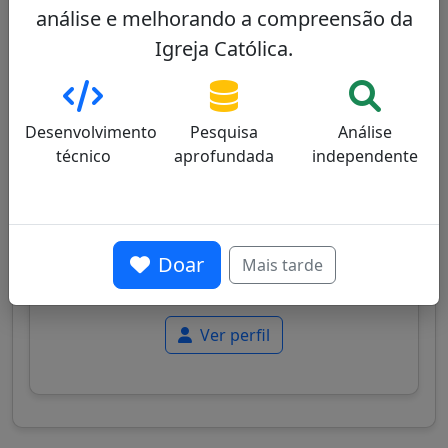
análise e melhorando a compreensão da
Paulo Cezar Costa
Igreja Católica.
32/100
Desenvolvimento
Pesquisa
Análise
técnico
aprofundada
independente
Cardeal brasileiro, Arcebispo de Brasília,
conhecido pelo seu perfil intelectual e
abordagem pastoral equilibrada, combinando
Doar
tradição católica e sensibilidade para questões
Mais tarde
sociais contemporâneas.
Ver perfil