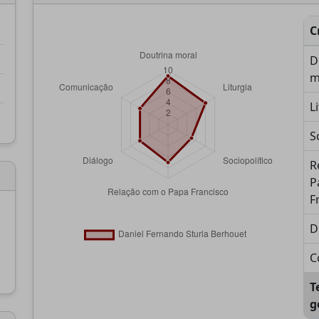
C
D
m
L
S
R
P
F
D
C
T
g