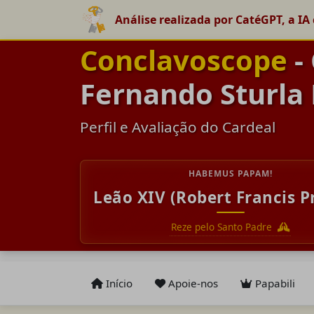
Análise realizada por CatéGPT, a IA 
Conclavoscope
-
Fernando Sturla
Perfil e Avaliação do Cardeal
HABEMUS PAPAM!
Leão XIV (Robert Francis P
Reze pelo Santo Padre
Início
Apoie-nos
Papabili