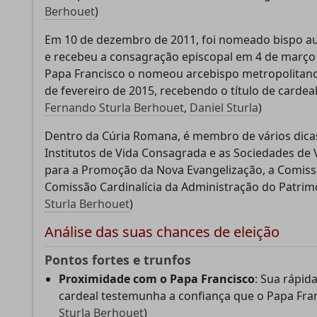
Berhouet
)
Conclavoscope, precisa do seu apoio para
Em 10 de dezembro de 2011, foi nomeado bispo au
continuar desenvolvendo ferramentas de anális
e recebeu a consagração episcopal em 4 de março 
e melhorando a compreensão da Igreja Católica
Papa Francisco o nomeou arcebispo metropolitano
de fevereiro de 2015, recebendo o título de cardeal
Fernando Sturla Berhouet
,
Daniel Sturla
)
Desenvolvimento
Pesquisa
Análise
Dentro da Cúria Romana, é membro de vários dicas
técnico
aprofundada
independente
Institutos de Vida Consagrada e as Sociedades de V
para a Promoção da Nova Evangelização, a Comissão
Comissão Cardinalícia da Administração do Patrimô
Sturla Berhouet
)
Doar
Mais tarde
Análise das suas chances de eleição
Pontos fortes e trunfos
Proximidade com o Papa Francisco
: Sua rápi
cardeal testemunha a confiança que o Papa Franc
Sturla Berhouet
)