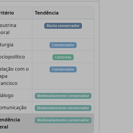
ritério
Tendência
outrina
Muito conservador
oral
iturgia
Conservador
ociopolítico
Centrista
elação com o
Conservador
apa
rancisco
iálogo
Moderadamente conservador
omunicação
Moderadamente conservador
endência
Moderadamente conservador
eral