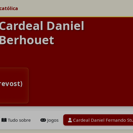
católica
 Cardeal Daniel
 Berhouet
revost)
Tudo sobre
Jogos
Cardeal Daniel Fernando St