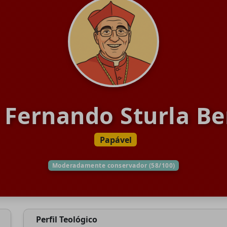
 Fernando Sturla B
Papável
Moderadamente conservador (58/100)
Perfil Teológico