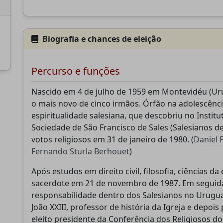
Biografia e chances de eleição
Apoie a CatéGPT
Percurso e funções
Nascido em 4 de julho de 1959 em Montevidéu (Uru
o mais novo de cinco irmãos. Órfão na adolescênc
espiritualidade salesiana, que descobriu no Instit
Sociedade de São Francisco de Sales (Salesianos 
votos religiosos em 31 de janeiro de 1980. (
Daniel 
Fernando Sturla Berhouet
)
Após estudos em direito civil, filosofia, ciências d
CatéGPT.chat
sacerdote em 21 de novembro de 1987. Em seguida
responsabilidade dentro dos Salesianos no Uruguai
Ajude-nos a continuar nossa missão
João XXIII, professor de história da Igreja e depoi
eleito presidente da Conferência dos Religiosos do
CatéGPT, a organização por trás do