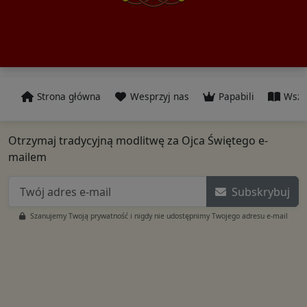
Strona główna
Wesprzyj nas
Papabili
Wszy
Otrzymaj tradycyjną modlitwę za Ojca Świętego e-
mailem
Subskrybuj
Szanujemy Twoją prywatność i nigdy nie udostępnimy Twojego adresu e-mail