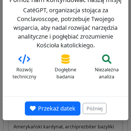
CatéGPT, organizacja stojąca za
Amerykański kardynał, arcybiskup Nowego
Conclavoscope, potrzebuje Twojego
Jorku, znany z charyzmy medialnej i
wsparcia, aby nadal rozwijać narzędzia
wyważonego przywództwa, łączący
zaangażowanie społeczne z obroną katolickiej
analityczne i pogłębiać zrozumienie
tradycji i wartości moralnych.
Kościoła katolickiego.
Zobacz profil
Rozwój
Dogłębne
Niezależna
techniczny
badania
analiza
James Michael Harvey
61/100
Przekaż datek
Później
Amerykański kardynał, archiprezbiter bazyliki