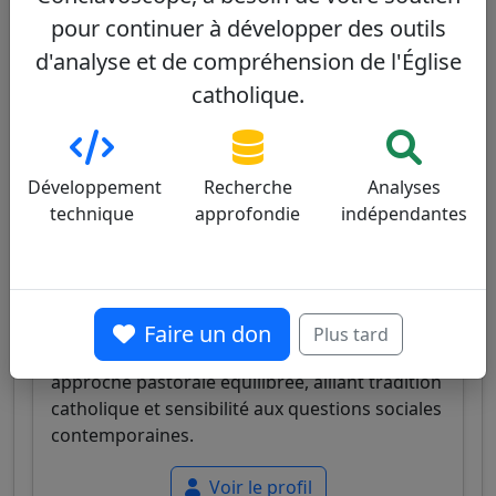
ouverture.
pour continuer à développer des outils
d'analyse et de compréhension de l'Église
Voir le profil
catholique.
Paulo Cezar Costa
32/100
Développement
Recherche
Analyses
technique
approfondie
indépendantes
Cardinal brésilien, archevêque de Brasília,
Faire un don
Plus tard
connu pour son profil intellectuel et son
approche pastorale équilibrée, alliant tradition
catholique et sensibilité aux questions sociales
contemporaines.
Voir le profil