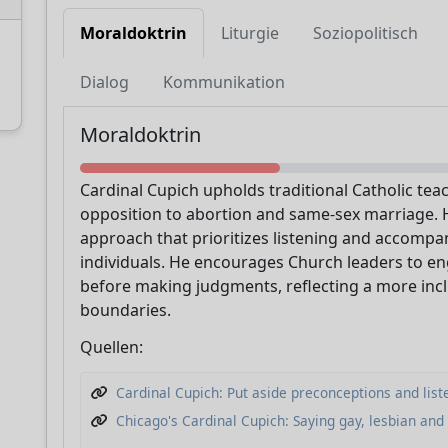
Moraldoktrin
Liturgie
Soziopolitisch
Dialog
Kommunikation
Unterstützen Sie CatéGPT
Moraldoktrin
Cardinal Cupich upholds traditional Catholic tea
opposition to abortion and same-sex marriage. 
approach that prioritizes listening and accomp
individuals. He encourages Church leaders to en
before making judgments, reflecting a more incl
boundaries.
Quellen:
CatéGPT.chat
Helfen Sie uns, unsere Mission
Cardinal Cupich: Put aside preconceptions and lis
fortzusetzen
Chicago's Cardinal Cupich: Saying gay, lesbian and 