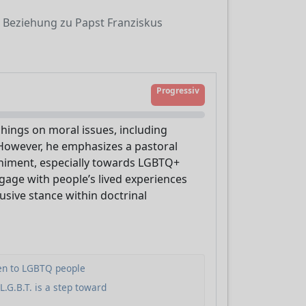
Beziehung zu Papst Franziskus
Progressiv
chings on moral issues, including
However, he emphasizes a pastoral
animent, especially towards LGBTQ+
gage with people’s lived experiences
usive stance within doctrinal
ten to LGBTQ people
L.G.B.T. is a step toward