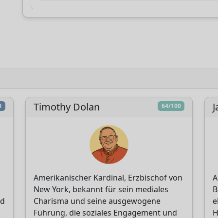
CatéGPT, die Organisation hinter Conclavoscope
benötigt Ihre Unterstützung, um weiterhin
Analysetools zu entwickeln und das Verständnis
der katholischen Kirche zu verbessern.
Technische
Eingehende
Unabhängige
Entwicklung
Forschung
Analyse
Timothy Dolan
J
0
64/100
Spenden
Später
Amerikanischer Kardinal, Erzbischof von
A
r
New York, bekannt für sein mediales
B
nd
Charisma und seine ausgewogene
e
Führung, die soziales Engagement und
H