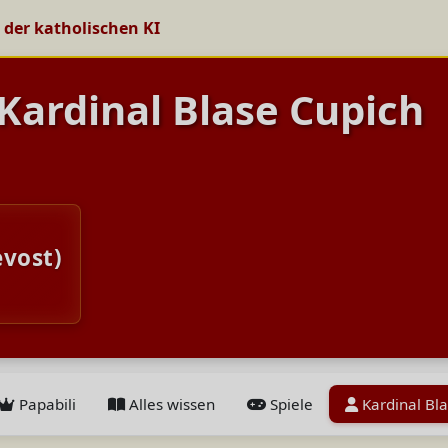
 der katholischen KI
 Kardinal Blase Cupich
evost)
Papabili
Alles wissen
Spiele
Kardinal Bl