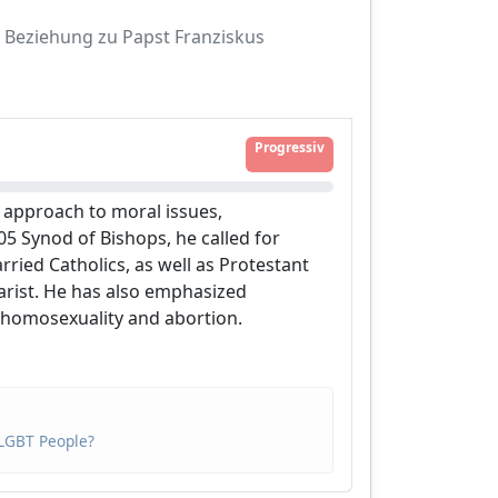
Beziehung zu Papst Franziskus
Progressiv
 approach to moral issues,
5 Synod of Bishops, he called for
rried Catholics, as well as Protestant
arist. He has also emphasized
e homosexuality and abortion.
 LGBT People?