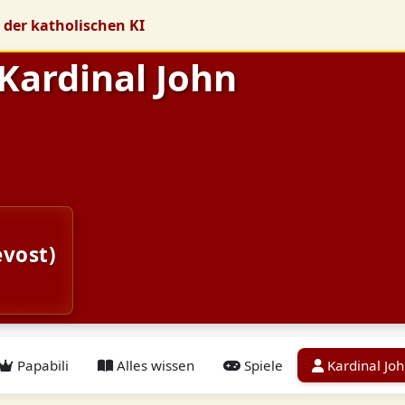
 der katholischen KI
 Kardinal John
evost)
Papabili
Alles wissen
Spiele
Kardinal Jo