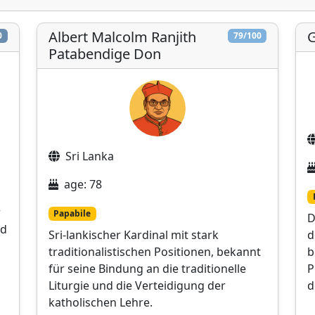
Albert Malcolm Ranjith
G
0
79/100
Patabendige Don
Sri Lanka
age: 78
r
Papabile
D
nd
Sri-lankischer Kardinal mit stark
d
traditionalistischen Positionen, bekannt
b
für seine Bindung an die traditionelle
P
Liturgie und die Verteidigung der
d
katholischen Lehre.