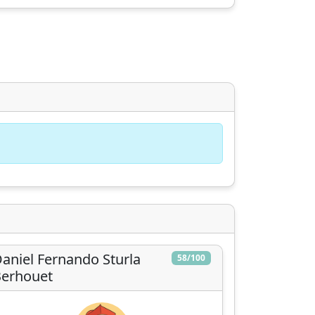
,
aniel Fernando Sturla
58/100
Berhouet