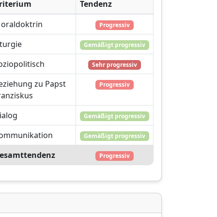
riterium
Tendenz
oraldoktrin
Progressiv
iturgie
Gemäßigt progressiv
oziopolitisch
Sehr progressiv
eziehung zu Papst
Progressiv
ranziskus
ialog
Gemäßigt progressiv
ommunikation
Gemäßigt progressiv
esamttendenz
Progressiv