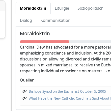
Moraldoktrin
Liturgie
Soziopolitisch
Dialog
Kommunikation
Unterstützen Sie CatéGPT
Moraldoktrin
Cardinal Dew has advocated for a more pastoral
emphasizing conscience and inclusion. At the 200
discussions on allowing divorced and civilly rema
spouses in mixed marriages, to receive the Euch
respecting individual conscience on matters lik
Quellen:
CatéGPT.chat
Bishops Synod on the Eucharist October 5, 2005
Helfen Sie uns, unsere Mission
What Have the New Catholic Cardinals Said About
fortzusetzen