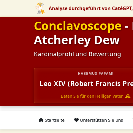
Analyse durchgeführt von CatéGPT,
Conclavoscope
-
Atcherley Dew
Kardinalprofil und Bewertung
HABEMUS PAPAM!
Leo XIV (Robert Francis Pr
Beten Sie für den Heiligen Vater
Startseite
Unterstützen Sie uns