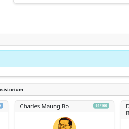
CatéGPT, die Organisation hinter Conclavoscope
benötigt Ihre Unterstützung, um weiterhin
Analysetools zu entwickeln und das Verständnis
der katholischen Kirche zu verbessern.
Technische
Eingehende
Unabhängige
Entwicklung
Forschung
Analyse
nsistorium
Spenden
Später
Charles Maung Bo
D
0
61/100