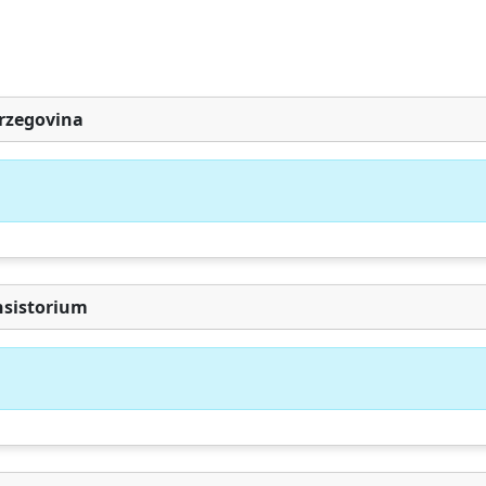
Entwicklung
Forschung
Analyse
rzegovina
Spenden
Später
nsistorium