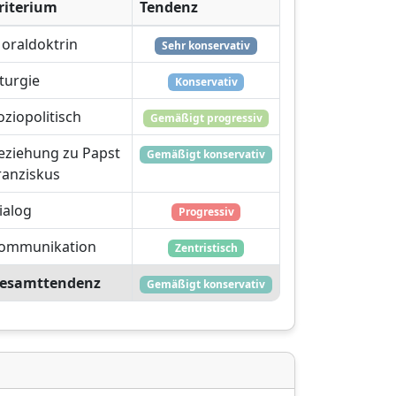
riterium
Tendenz
oraldoktrin
Sehr konservativ
iturgie
Konservativ
oziopolitisch
Gemäßigt progressiv
eziehung zu Papst
Gemäßigt konservativ
ranziskus
ialog
Progressiv
ommunikation
Zentristisch
esamttendenz
Gemäßigt konservativ