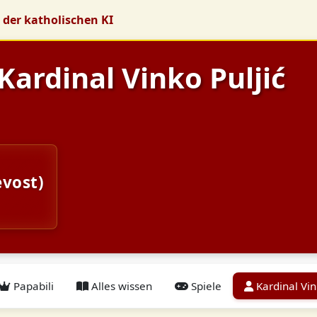
 der katholischen KI
 Kardinal Vinko Puljić
evost)
Papabili
Alles wissen
Spiele
Kardinal Vin