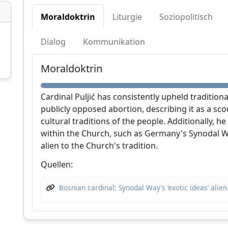
Moraldoktrin
Liturgie
Soziopolitisch
Dialog
Kommunikation
Moraldoktrin
CatéGPT.chat
Cardinal Puljić has consistently upheld tradition
Helfen Sie uns, unsere Mission
publicly opposed abortion, describing it as a s
fortzusetzen
cultural traditions of the people. Additionally, 
CatéGPT, die Organisation hinter Conclavoscope
within the Church, such as Germany's Synodal W
alien to the Church's tradition.
benötigt Ihre Unterstützung, um weiterhin
Analysetools zu entwickeln und das Verständnis
Quellen:
der katholischen Kirche zu verbessern.
Bosnian cardinal: Synodal Way’s ‘exotic ideas’ ali
Technische
Eingehende
Unabhängige