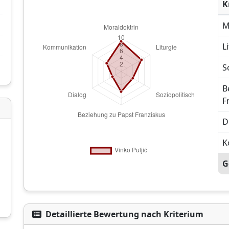
K
M
L
S
B
F
D
K
G
Unterstützen Sie CatéGPT
Detaillierte Bewertung nach Kriterium