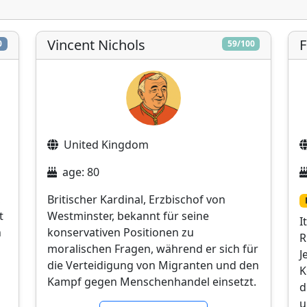
Vincent Nichols
F
0
59/100
United Kingdom
age: 80
,
Britischer Kardinal, Erzbischof von
t
Westminster, bekannt für seine
I
n
konservativen Positionen zu
R
moralischen Fragen, während er sich für
J
die Verteidigung von Migranten und den
K
Kampf gegen Menschenhandel einsetzt.
d
u