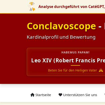
Analyse durchgeführt von CatéGPT,
Conclavoscope
-
Kardinalprofil und Bewertung
HABEMUS PAPAM!
Leo XIV (Robert Francis Pr
Beten Sie für den Heiligen Vater
Startseite
Unterstützen Sie uns