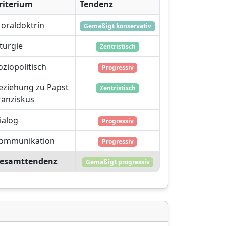
riterium
Tendenz
oraldoktrin
Gemäßigt konservativ
iturgie
Zentristisch
oziopolitisch
Progressiv
eziehung zu Papst
Zentristisch
ranziskus
ialog
Progressiv
ommunikation
Progressiv
esamttendenz
Gemäßigt progressiv