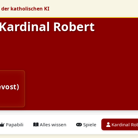
 der katholischen KI
 Kardinal Robert
evost)
Papabili
Alles wissen
Spiele
Kardinal Rob