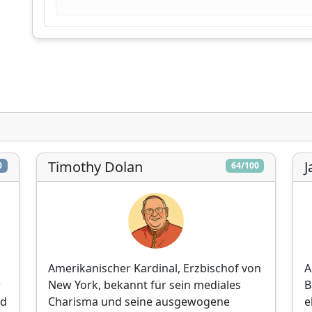
CatéGPT, die Organisation hinter Conclavoscope
benötigt Ihre Unterstützung, um weiterhin
Analysetools zu entwickeln und das Verständnis
der katholischen Kirche zu verbessern.
Technische
Eingehende
Unabhängige
Entwicklung
Forschung
Analyse
Timothy Dolan
J
0
64/100
Spenden
Später
Amerikanischer Kardinal, Erzbischof von
A
r
New York, bekannt für sein mediales
B
nd
Charisma und seine ausgewogene
e