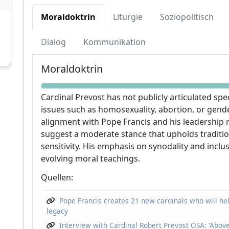
Moraldoktrin
Liturgie
Soziopolitisch
Dialog
Kommunikation
Unterstützen Sie CatéGPT
Moraldoktrin
Cardinal Prevost has not publicly articulated spe
issues such as homosexuality, abortion, or gende
alignment with Pope Francis and his leadership r
suggest a moderate stance that upholds traditio
sensitivity. His emphasis on synodality and inclu
evolving moral teachings.
Quellen:
CatéGPT.chat
Helfen Sie uns, unsere Mission
Pope Francis creates 21 new cardinals who will he
legacy
fortzusetzen
Interview with Cardinal Robert Prevost OSA: 'Above