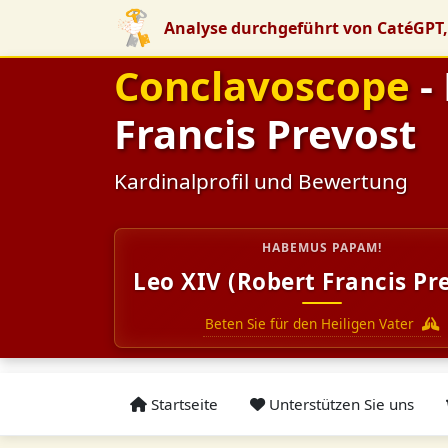
Analyse durchgeführt von CatéGPT,
Conclavoscope
-
Francis Prevost
Kardinalprofil und Bewertung
HABEMUS PAPAM!
Leo XIV (Robert Francis Pr
Beten Sie für den Heiligen Vater
Startseite
Unterstützen Sie uns