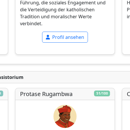
Führung, die soziales Engagement und
H
die Verteidigung der katholischen
P
Tradition und moralischer Werte
i
verbindet.
Profil ansehen
nsistorium
Protase Rugambwa
C
0
51/100