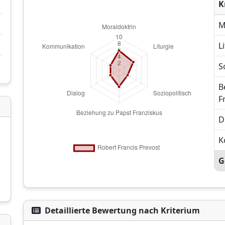
K
M
L
S
B
F
D
K
G
Detaillierte Bewertung nach Kriterium