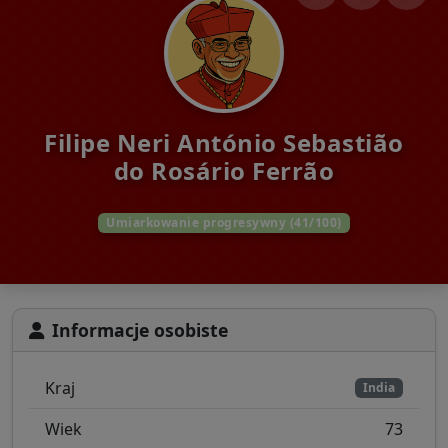
Filipe Neri António Sebastião
do Rosário Ferrão
Umiarkowanie progresywny (41/100)
Informacje osobiste
Kraj
India
Wiek
73