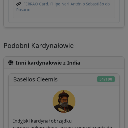
FERRÃO Card. Filipe Neri António Sebastião do
Rosário
Podobni Kardynałowie
Inni kardynałowie z India
Baselios Cleemis
51/100
Indyjski kardynał obrządku
syromalankarskiego, znany z przywiązania do