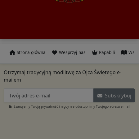
Strona główna
Wesprzyj nas
Papabili
Wszy
Otrzymaj tradycyjną modlitwę za Ojca Świętego e-
mailem
Subskrybuj
Szanujemy Twoją prywatność i nigdy nie udostępnimy Twojego adresu e-mail