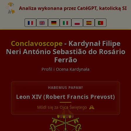
Analiza wykonana przez CatéGPT, katolicką SI
Conclavoscope
- Kardynał Filipe
Neri António Sebastião do Rosário
Ferrão
Profil i Ocena Kardynała
HABEMUS PAPAM!
Leon XIV (Robert Francis Prevost)
Módl się za Ojca Świętego