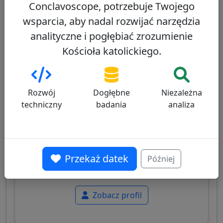
Conclavoscope, potrzebuje Twojego
Zobacz profil
wsparcia, aby nadal rozwijać narzędzia
analityczne i pogłębiać zrozumienie
Kościoła katolickiego.
Anthony Poola
28/100
Rozwój
Dogłębne
Niezależna
techniczny
badania
analiza
Indyjski kardynał, pierwszy dalit (niedotykalny),
który został kardynałem, znany ze swojego
Przekaż datek
Później
zaangażowania na rzecz marginalizowanych
społeczności i obrony tradycyjnych wartości.
Zobacz profil