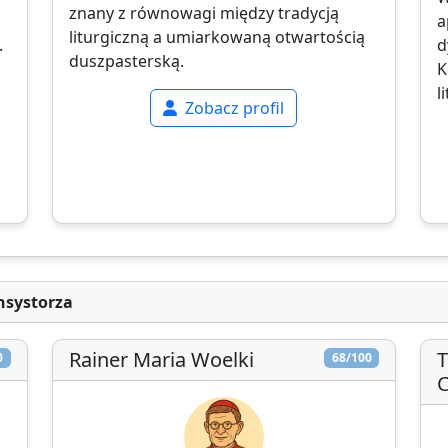
znany z równowagi między tradycją
a
liturgiczną a umiarkowaną otwartością
.
d
duszpasterską.
K
l
Zobacz profil
nsystorza
Rainer Maria Woelki
T
0
68/100
C