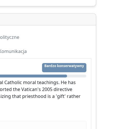
olityczne
Komunikacja
Bardzo konserwatywny
nal Catholic moral teachings. He has
rted the Vatican's 2005 directive
ng that priesthood is a 'gift' rather