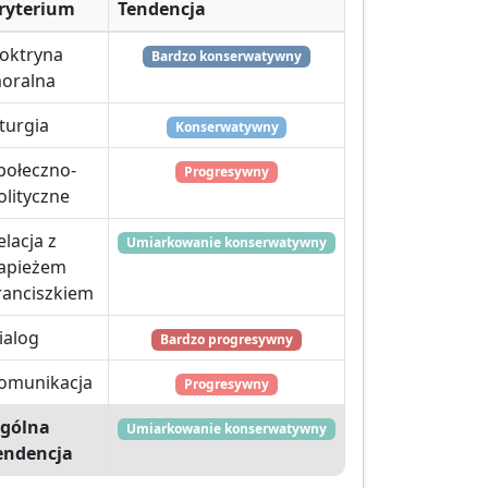
ryterium
Tendencja
oktryna
Bardzo konserwatywny
oralna
iturgia
Konserwatywny
połeczno-
Progresywny
olityczne
elacja z
Umiarkowanie konserwatywny
apieżem
ranciszkiem
ialog
Bardzo progresywny
omunikacja
Progresywny
gólna
Umiarkowanie konserwatywny
endencja