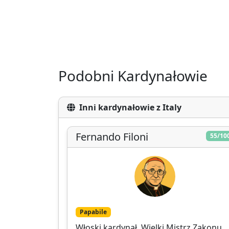
Podobni Kardynałowie
Inni kardynałowie z Italy
Fernando Filoni
55/10
Papabile
Włoski kardynał, Wielki Mistrz Zakonu