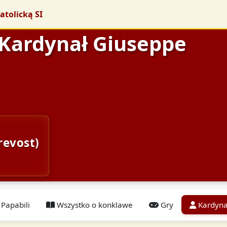
atolicką SI
 Kardynał Giuseppe
revost)
Papabili
Wszystko o konklawe
Gry
Kardyna