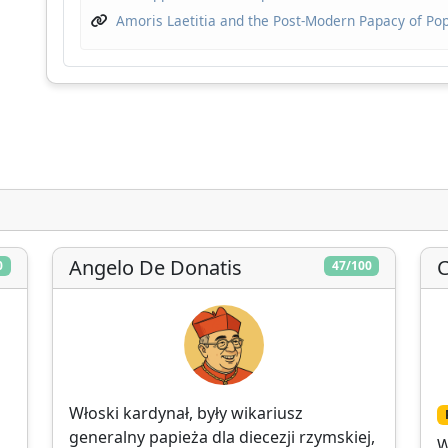
Amoris Laetitia and the Post-Modern Papacy of Po
potrzebuje Twojego wsparcia, aby nadal rozwija
narzędzia analityczne i pogłębiać zrozumienie
Kościoła katolickiego.
Rozwój
Dogłębne badania
Niezależna anali
techniczny
Angelo De Donatis
C
0
47/100
Przekaż datek
Później
Włoski kardynał, były wikariusz
generalny papieża dla diecezji rzymskiej,
W