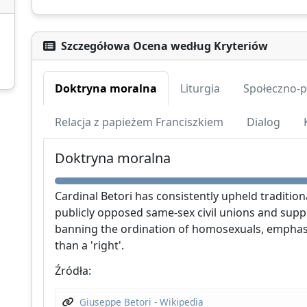
Szczegółowa Ocena według Kryteriów
Doktryna moralna
Liturgia
Społeczno-p
Wesprzyj CatéGPT
Relacja z papieżem Franciszkiem
Dialog
Doktryna moralna
Cardinal Betori has consistently upheld traditio
publicly opposed same-sex civil unions and suppo
banning the ordination of homosexuals, emphasizi
than a 'right'.
CatéGPT.chat
Źródła:
Pomóż nam kontynuować naszą misję
Giuseppe Betori - Wikipedia
CatéGPT, organizacja stojąca za Conclavoscope,