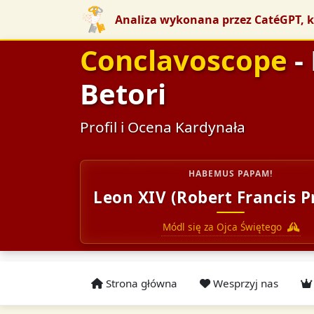
Analiza wykonana przez CatéGPT, k
Conclavoscope
-
Betori
Profil i Ocena Kardynała
HABEMUS PAPAM!
Leon XIV (Robert Francis P
Módl się za Ojca Świętego
Strona główna
Wesprzyj nas