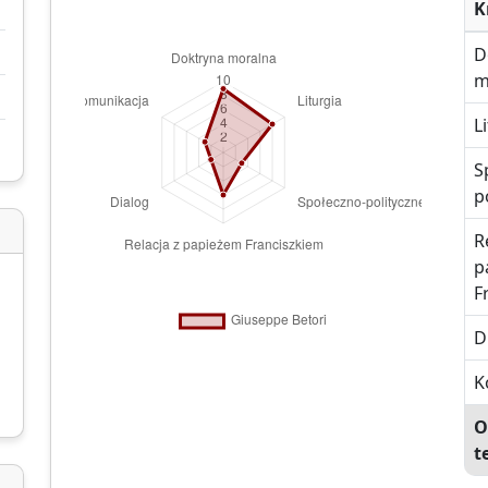
K
D
m
L
S
p
R
p
F
D
K
O
t