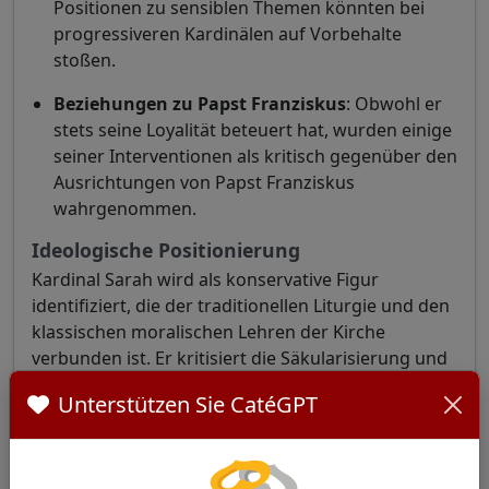
Positionen zu sensiblen Themen könnten bei
progressiveren Kardinälen auf Vorbehalte
stoßen.
Beziehungen zu Papst Franziskus
: Obwohl er
stets seine Loyalität beteuert hat, wurden einige
seiner Interventionen als kritisch gegenüber den
Ausrichtungen von Papst Franziskus
wahrgenommen.
Ideologische Positionierung
Kardinal Sarah wird als konservative Figur
identifiziert, die der traditionellen Liturgie und den
klassischen moralischen Lehren der Kirche
verbunden ist. Er kritisiert die Säkularisierung und
verteidigt eine Vision der Kirche, die auf Gebet,
Unterstützen Sie CatéGPT
Stille und doktrinäre Treue zentriert ist.
Netzwerk und Gewicht innerhalb des
Kardinalskollegiums