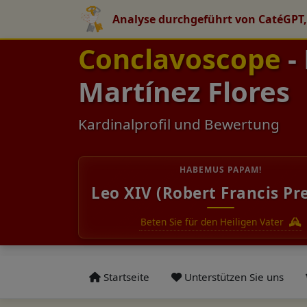
Analyse durchgeführt von CatéGPT,
Conclavoscope
-
Martínez Flores
Kardinalprofil und Bewertung
HABEMUS PAPAM!
Leo XIV (Robert Francis Pr
Beten Sie für den Heiligen Vater
Startseite
Unterstützen Sie uns