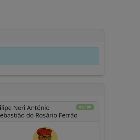
,
ilipe Neri António
41/100
ebastião do Rosário Ferrão