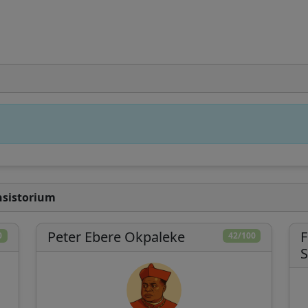
CatéGPT, die Organisation hinter Conclavoscope
benötigt Ihre Unterstützung, um weiterhin
Analysetools zu entwickeln und das Verständnis
der katholischen Kirche zu verbessern.
Technische
Eingehende
Unabhängige
Entwicklung
Forschung
Analyse
nsistorium
Spenden
Später
Peter Ebere Okpaleke
F
0
42/100
S