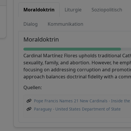
Moraldoktrin
Liturgie
Soziopolitisch
Dialog
Kommunikation
Unterstützen Sie CatéGPT
Moraldoktrin
Cardinal Martínez Flores upholds traditional Cat
sexuality, family, and abortion. However, he emph
focusing on addressing corruption and promoti
approach balances doctrinal fidelity with a comm
Quellen:
CatéGPT.chat
Pope Francis Names 21 New Cardinals - Inside the
Paraguay - United States Department of State
Helfen Sie uns, unsere Mission
fortzusetzen