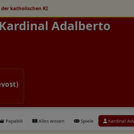
 der katholischen KI
 Kardinal Adalberto
evost)
Papabili
Alles wissen
Spiele
Kardinal Ad