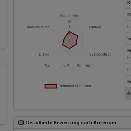
K
M
L
S
B
F
D
K
G
Detaillierte Bewertung nach Kriterium