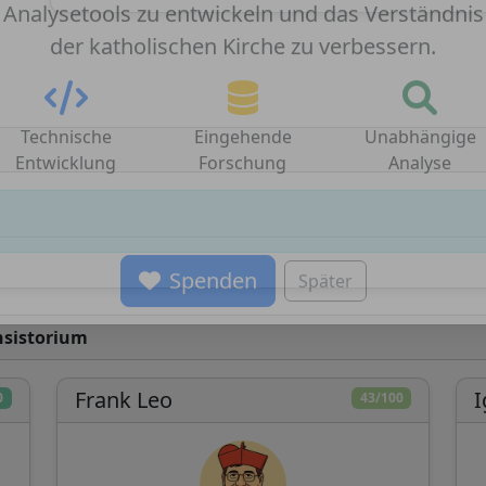
benötigt Ihre Unterstützung, um weiterhin
Analysetools zu entwickeln und das Verständnis
der katholischen Kirche zu verbessern.
Technische
Eingehende
Unabhängige
Entwicklung
Forschung
Analyse
Spenden
Später
nsistorium
Frank Leo
I
0
43/100