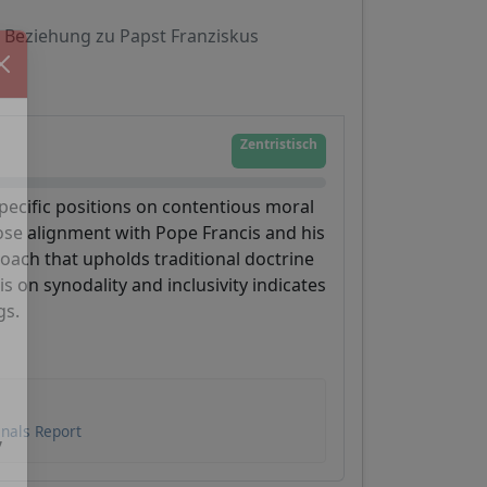
Beziehung zu Papst Franziskus
Zentristisch
specific positions on contentious moral
ose alignment with Pope Francis and his
ach that upholds traditional doctrine
s on synodality and inclusivity indicates
gs.
inals Report
,