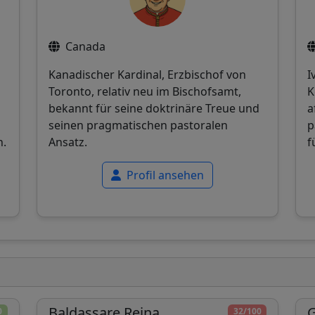
Canada
Kanadischer Kardinal, Erzbischof von
I
Toronto, relativ neu im Bischofsamt,
K
bekannt für seine doktrinäre Treue und
a
seinen pragmatischen pastoralen
p
n.
Ansatz.
f
Profil ansehen
Baldassare Reina
G
0
32/100