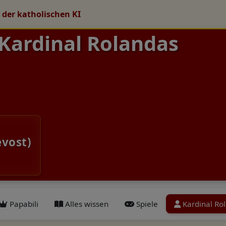
 der katholischen KI
 Kardinal Rolandas
evost)
Papabili
Alles wissen
Spiele
Kardinal Ro