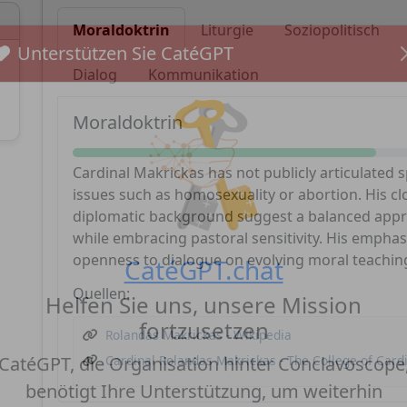
Moraldoktrin
Liturgie
Soziopolitisch
Dialog
Kommunikation
Unterstützen Sie CatéGPT
Moraldoktrin
Cardinal Makrickas has not publicly articulated 
issues such as homosexuality or abortion. His cl
diplomatic background suggest a balanced appro
while embracing pastoral sensitivity. His emphasi
openness to dialogue on evolving moral teachin
Quellen:
CatéGPT.chat
Helfen Sie uns, unsere Mission
Rolandas Makrickas - Wikipedia
fortzusetzen
Cardinal Rolandas Makrickas - The College of Card
CatéGPT, die Organisation hinter Conclavoscope