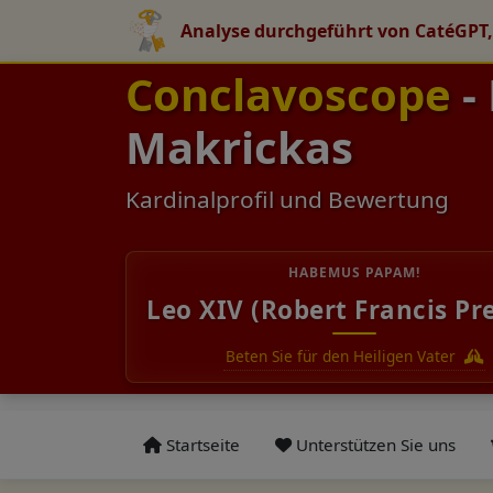
Analyse durchgeführt von CatéGPT,
Conclavoscope
-
Makrickas
Kardinalprofil und Bewertung
HABEMUS PAPAM!
Leo XIV (Robert Francis Pr
Beten Sie für den Heiligen Vater
Startseite
Unterstützen Sie uns