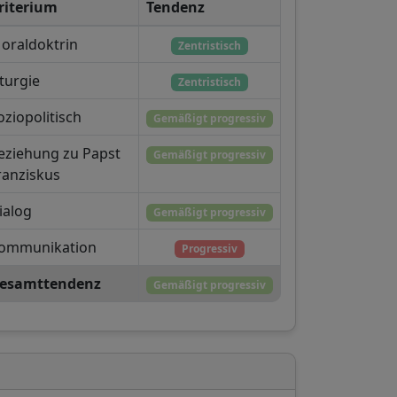
riterium
Tendenz
oraldoktrin
Zentristisch
iturgie
Zentristisch
oziopolitisch
Gemäßigt progressiv
eziehung zu Papst
Gemäßigt progressiv
ranziskus
ialog
Gemäßigt progressiv
ommunikation
Progressiv
esamttendenz
Gemäßigt progressiv