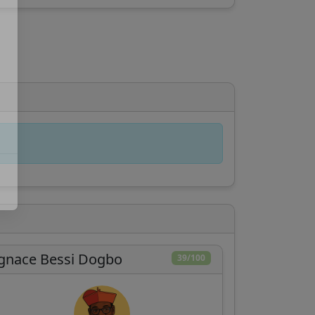
gnace Bessi Dogbo
39/100