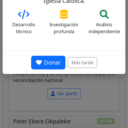
Iglesia Católica.
Desarrollo
Investigación
Análisis
técnico
profunda
independiente
East Timor
Cardenal timorense, Arzobispo de Dili, primer
cardenal de su país, conocido por su liderazgo
Donar
Más tarde
en la reconstrucción posterior a la
independencia y su compromiso con la paz y la
reconciliación nacional.
Ver perfil
Peter Ebere Okpaleke
42/100