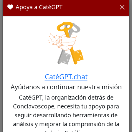
the Vatican Magazine
Apoya a CatéGPT
Paraguay - United States Department of State
Cardenales Similares
Otros cardenales de Paraguay
CatéGPT.chat
No se encontraron cardenales similares
Ayúdanos a continuar nuestra misión
CatéGPT, la organización detrás de
Conclavoscope, necesita tu apoyo para
seguir desarrollando herramientas de
Otros cardenales del mismo consistorio
análisis y mejorar la comprensión de la
Virgílio do Carmo da Silva
44/100