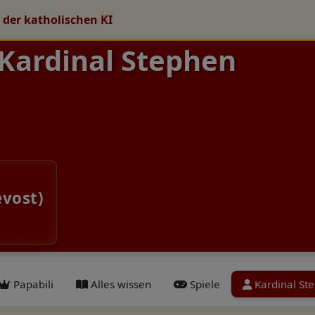
 der katholischen KI
 Kardinal Stephen
evost)
Papabili
Alles wissen
Spiele
Kardinal Ste