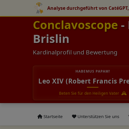
Analyse durchgeführt von CatéGPT,
Conclavoscope
-
Brislin
Kardinalprofil und Bewertung
HABEMUS PAPAM!
Leo XIV (Robert Francis Pr
Beten Sie für den Heiligen Vater
Startseite
Unterstützen Sie uns