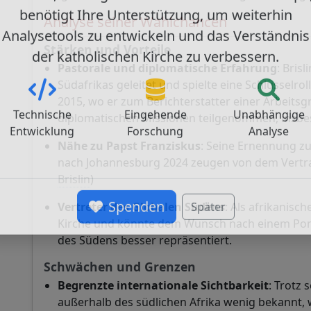
CatéGPT, die Organisation hinter Conclavoscope
Analyse seiner Wahlchancen
benötigt Ihre Unterstützung, um weiterhin
Stärken und Vorteile
Analysetools zu entwickeln und das Verständnis
Pastorale und diplomatische Erfahrung
: Bris
der katholischen Kirche zu verbessern.
Südafrikas geleitet und spielte eine Schlüsselr
2015, wo er zum Berichterstatter einer Arbeits
diplomatischen Missionen teilgenommen, insbeso
Technische
Eingehende
Unabhängige
Nähe zu Papst Franziskus
: Seine Ernennung z
Entwicklung
Forschung
Analyse
nach Johannesburg 2024 zeugen von dem Vertraue
Brislin
)
Vertreter des Globalen Südens
: Als afrikanisc
Spenden
Später
Kirche und könnte dem Wunsch nach einem Ponti
des Südens besser repräsentiert.
Schwächen und Grenzen
Begrenzte internationale Sichtbarkeit
: Trotz 
außerhalb des südlichen Afrika wenig bekannt, 