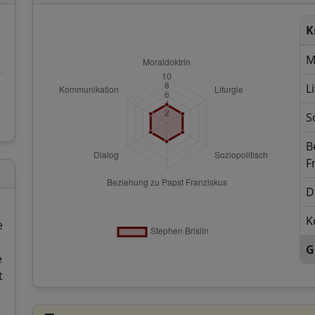
K
M
L
S
B
F
D
K
e
d
G
e
t