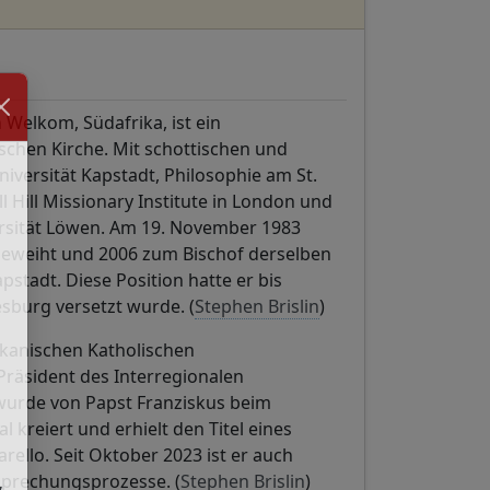
 Welkom, Südafrika, ist ein
ischen Kirche. Mit schottischen und
niversität Kapstadt, Philosophie am St.
l Hill Missionary Institute in London und
ersität Löwen. Am 19. November 1983
geweiht und 2006 zum Bischof derselben
stadt. Diese Position hatte er bis
esburg versetzt wurde. (
Stephen Brislin
)
rikanischen Katholischen
Präsident des Interregionalen
r wurde von Papst Franziskus beim
kreiert und erhielt den Titel eines
ello. Seit Oktober 2023 ist er auch
gsprechungsprozesse. (
Stephen Brislin
)