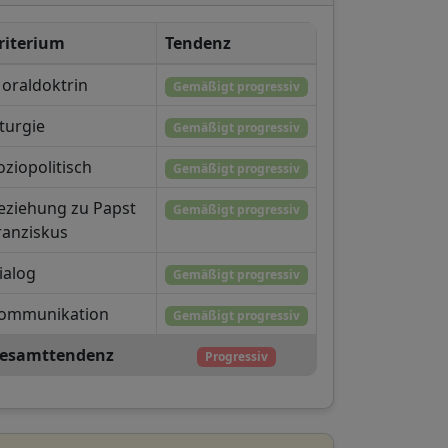
riterium
Tendenz
oraldoktrin
Gemäßigt progressiv
iturgie
Gemäßigt progressiv
oziopolitisch
Gemäßigt progressiv
eziehung zu Papst
Gemäßigt progressiv
ranziskus
ialog
Gemäßigt progressiv
ommunikation
Gemäßigt progressiv
esamttendenz
Progressiv