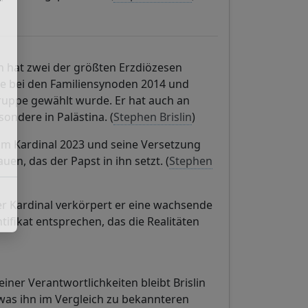
,
lin hat zwei der größten Erzdiözesen
olle bei den Familiensynoden 2014 und
gruppe gewählt wurde. Er hat auch an
ndere in Palästina. (
Stephen Brislin
)
um Kardinal 2023 und seine Versetzung
n, das der Papst in ihn setzt. (
Stephen
her Kardinal verkörpert er eine wachsende
fikat entsprechen, das die Realitäten
seiner Verantwortlichkeiten bleibt Brislin
was ihn im Vergleich zu bekannteren