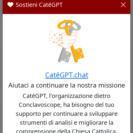
Sostieni CatéGPT
Cardinali Simili
Altri cardinali da Paraguay
Nessun cardinale simile trovato
CatéGPT.chat
Aiutaci a continuare la nostra missione
CatéGPT, l'organizzazione dietro
Altri cardinali dello stesso concistoro
Conclavoscope, ha bisogno del tuo
supporto per continuare a sviluppare
Virgílio do Carmo da Silva
44/100
strumenti di analisi e migliorare la
comprensione della Chiesa Cattolica.