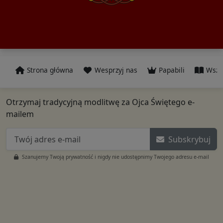
Strona główna
Wesprzyj nas
Papabili
Wszy
Otrzymaj tradycyjną modlitwę za Ojca Świętego e-
mailem
Subskrybuj
Szanujemy Twoją prywatność i nigdy nie udostępnimy Twojego adresu e-mail