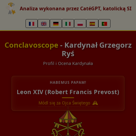
Analiza wykonana przez CatéGPT, katolicką SI
Conclavoscope
- Kardynał Grzegorz
Ryś
Profil i Ocena Kardynała
HABEMUS PAPAM!
Leon XIV (Robert Francis Prevost)
Módl się za Ojca Świętego