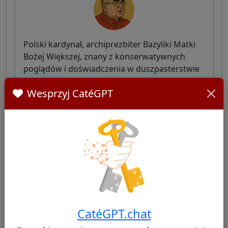
Polski kardynał, archiprezbiter Bazyliki Matki
Bożej Większej, znany z konserwatywnych
poglądów i doświadczenia w duszpasterstwie
świeckich, w tradycji Jana Pawła II.
Wesprzyj CatéGPT
Zobacz profil
Kazimierz Nycz
42/100
CatéGPT.chat