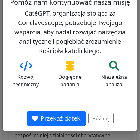
Polski kardynał, arcybiskup Warszawy, znany z
Pomóż nam kontynuować naszą misję
wyważonego podejścia duszpasterskiego,
CatéGPT, organizacja stojąca za
łączącego polską tradycję katolicką z
Conclavoscope, potrzebuje Twojego
otwartością na dialog w zmieniającym się
społeczeństwie.
wsparcia, aby nadal rozwijać narzędzia
analityczne i pogłębiać zrozumienie
Zobacz profil
Kościoła katolickiego.
Konrad Krajewski
30/100
Rozwój
Dogłębne
Niezależna
techniczny
badania
analiza
Przekaż datek
Później
Polski kardynał, Jałmużnik Papieski, znany z
zaangażowania w służbę ubogim i
bezpośredniej działalności charytatywnej,