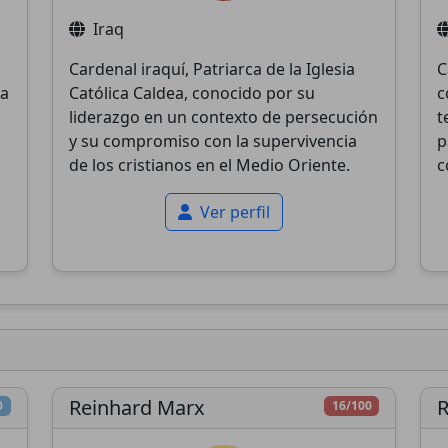
Iraq
Cardenal iraquí, Patriarca de la Iglesia
C
la
Católica Caldea, conocido por su
c
liderazgo en un contexto de persecución
t
y su compromiso con la supervivencia
p
de los cristianos en el Medio Oriente.
c
Ver perfil
Reinhard Marx
R
0
16/100