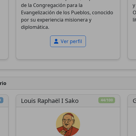
de la Congregación para la
y
Evangelización de los Pueblos, conocido
O
por su experiencia misionera y
l
diplomática.
Ver perfil
rio
Louis Raphaël I Sako
G
0
44/100