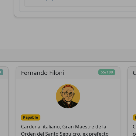
Conclavoscope, necesita tu apoyo para seguir
desarrollando herramientas de análisis y mejora
la comprensión de la Iglesia Católica.
esarrollo técnico
Investigación
Análisis
profunda
independiente
Fernando Filoni
C
0
55/100
Donar
Más tarde
Papable
Cardenal italiano, Gran Maestre de la
C
Orden del Santo Sepulcro, ex prefecto
c