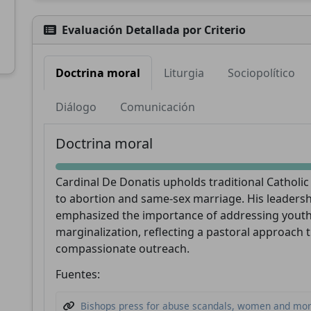
Evaluación Detallada por Criterio
Doctrina moral
Liturgia
Sociopolítico
Apoya a CatéGPT
Diálogo
Comunicación
Doctrina moral
Cardinal De Donatis upholds traditional Catholic
to abortion and same-sex marriage. His leadersh
emphasized the importance of addressing youth
marginalization, reflecting a pastoral approach t
compassionate outreach.
CatéGPT.chat
Fuentes:
Ayúdanos a continuar nuestra misión
Bishops press for abuse scandals, women and more 
CatéGPT, la organización detrás de