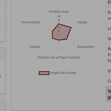
C
D
m
L
S
R
P
F
D
y
C
T
g