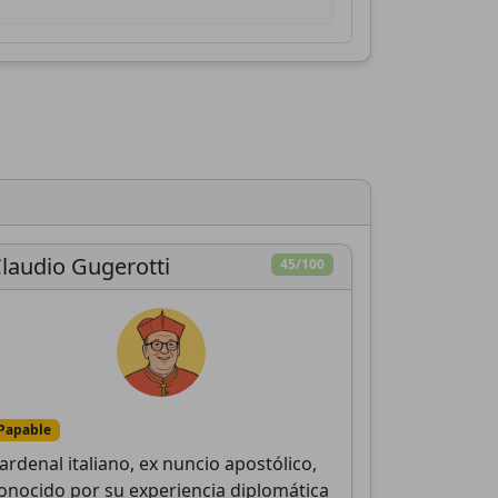
r
laudio Gugerotti
45/100
Papable
ardenal italiano, ex nuncio apostólico,
onocido por su experiencia diplomática