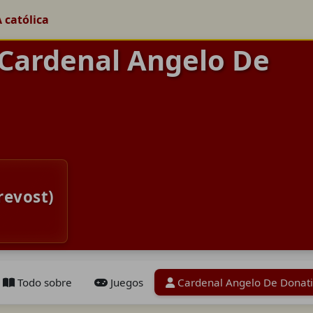
A católica
 Cardenal Angelo De
revost)
Todo sobre
Juegos
Cardenal Angelo De Donati