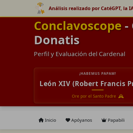
Análisis realizado por CatéGPT, la I
Conclavoscope
-
Donatis
Perfil y Evaluación del Cardenal
¡HABEMUS PAPAM!
León XIV (Robert Francis P
Ore por el Santo Padre
Inicio
Apóyanos
Papabili