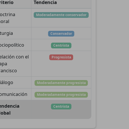
riterio
Tendencia
octrina
Moderadamente conservador
oral
iturgia
Conservador
ociopolítico
Centrista
elación con el
Progresista
apa
rancisco
iálogo
Moderadamente progresista
omunicación
Moderadamente progresista
endencia
Centrista
lobal