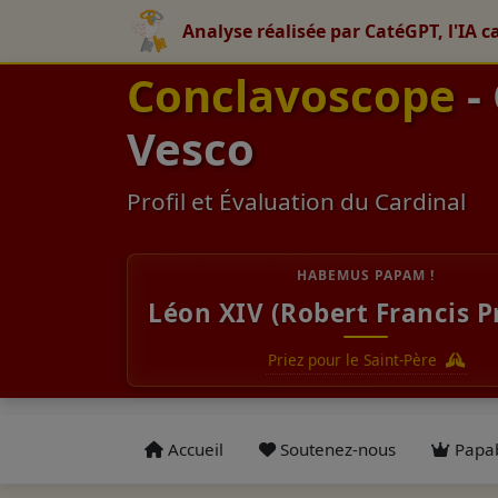
Analyse réalisée par CatéGPT, l'IA c
Conclavoscope
-
Vesco
Profil et Évaluation du Cardinal
HABEMUS PAPAM !
Léon XIV (Robert Francis P
Priez pour le Saint-Père
Accueil
Soutenez-nous
Papab