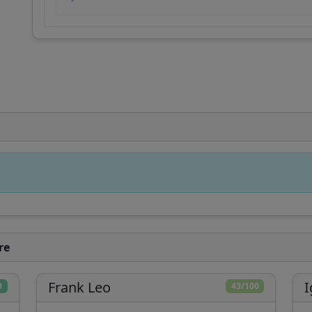
besoin de votre soutien pour continuer à
développer des outils d'analyse et de
compréhension de l'Église catholique.
Développement
Recherche
Analyses
technique
approfondie
indépendantes
Faire un don
Plus tard
re
Frank Leo
I
0
43/100