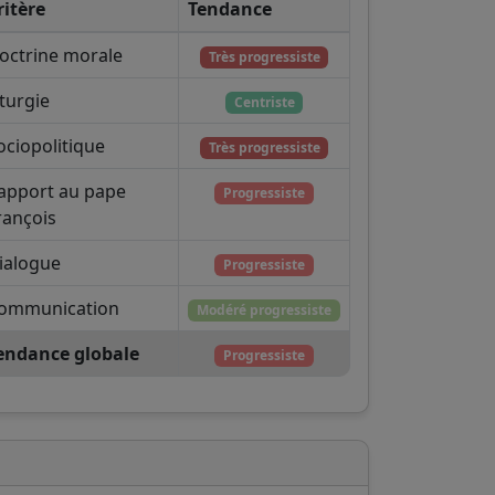
ritère
Tendance
octrine morale
Très progressiste
iturgie
Centriste
ociopolitique
Très progressiste
apport au pape
Progressiste
rançois
ialogue
Progressiste
ommunication
Modéré progressiste
endance globale
Progressiste