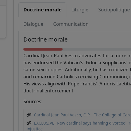
Doctrine morale
Liturgie
Sociopolitique
Dialogue
Communication
Soutenez CatéGPT
Doctrine morale
Cardinal Jean-Paul Vesco advocates for a more i
has endorsed the Vatican's 'Fiducia Supplicans'
same-sex couples. Additionally, he has criticized
and remarried Catholics receiving Communion, de
His views align with Pope Francis' 'Amoris Laetiti
doctrinal enforcement.
Sources:
CatéGPT.chat
Cardinal Jean-Paul Vesco, O.P. - The College of Car
Aidez-nous à continuer notre mission
EXCLUSIVE: New cardinal says banning divorced, 
injustice'
CatéGPT, la structure qui a créé Conclavoscope, 