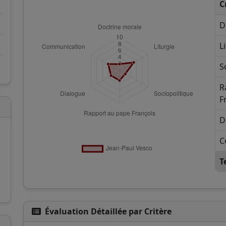
C
D
L
S
R
F
D
C
T
Évaluation Détaillée par Critère