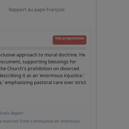
Rapport au pape François
Très progressiste
nclusive approach to moral doctrine. He
 document, supporting blessings for
 the Church's prohibition on divorced
scribing it as an 'enormous injustice.'
a,' emphasizing pastoral care over strict
dinals Report
're-married' from Communion an 'enormous
a