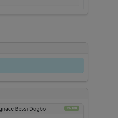
gnace Bessi Dogbo
39/100