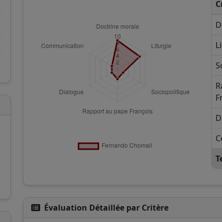
C
D
L
S
R
F
D
C
T
Évaluation Détaillée par Critère