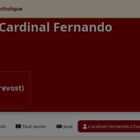
atholique
 Cardinal Fernando
revost)
ili
Tout savoir
Jeux
Cardinal Fernando Cho