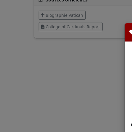
Biographie Vatican
College of Cardinals Report