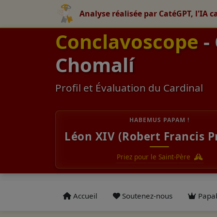
Analyse réalisée par CatéGPT, l'IA c
Conclavoscope
-
Chomalí
Profil et Évaluation du Cardinal
HABEMUS PAPAM !
Léon XIV (Robert Francis P
Priez pour le Saint-Père
Accueil
Soutenez-nous
Papab