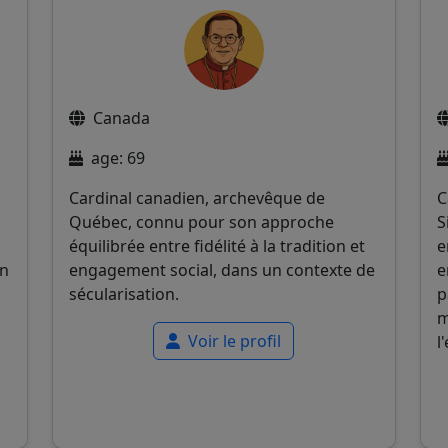
Canada
age: 69
Cardinal canadien, archevêque de
C
Québec, connu pour son approche
S
équilibrée entre fidélité à la tradition et
e
on
engagement social, dans un contexte de
e
sécularisation.
p
m
Voir le profil
l