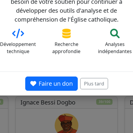
besoin de votre soutien pour continuer à
développer des outils d'analyse et de
compréhension de l'Église catholique.
Développement
Recherche
Analyses
technique
approfondie
indépendantes
Faire un don
Plus tard
re
Ignace Bessi Dogbo
0
39/100