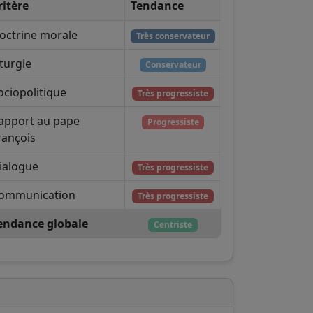
ritère
Tendance
octrine morale
Très conservateur
iturgie
Conservateur
ociopolitique
Très progressiste
apport au pape
Progressiste
rançois
ialogue
Très progressiste
ommunication
Très progressiste
endance globale
Centriste