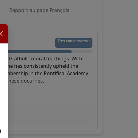
Rapport au pape François
Très conservateur
ional Catholic moral teachings. With
s, he has consistently upheld the
s membership in the Pontifical Academy
to these doctrines.
 See
a