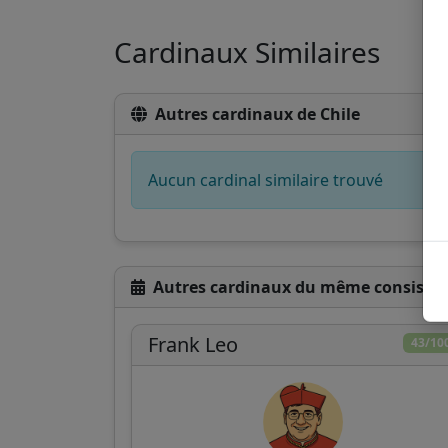
Cardinaux Similaires
Autres cardinaux de Chile
Aucun cardinal similaire trouvé
Autres cardinaux du même consistoi
Frank Leo
43/10