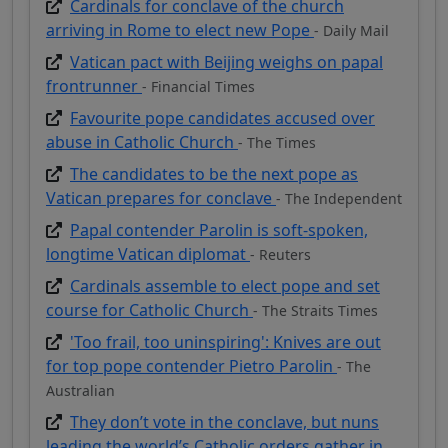
Cardinals for conclave of the church
arriving in Rome to elect new Pope
- Daily Mail
Vatican pact with Beijing weighs on papal
frontrunner
- Financial Times
Favourite pope candidates accused over
abuse in Catholic Church
- The Times
The candidates to be the next pope as
Vatican prepares for conclave
- The Independent
Papal contender Parolin is soft-spoken,
longtime Vatican diplomat
- Reuters
Cardinals assemble to elect pope and set
course for Catholic Church
- The Straits Times
'Too frail, too uninspiring': Knives are out
for top pope contender Pietro Parolin
- The
Australian
They don’t vote in the conclave, but nuns
leading the world’s Catholic orders gather in