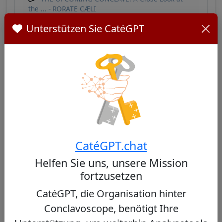
the ... - RORATE CÆLI
Unterstützen Sie CatéGPT
Ähnliche Kardinäle
Andere Kardinäle aus South Korea
Keine ähnlichen Kardinäle gefunden
CatéGPT.chat
Helfen Sie uns, unsere Mission
fortzusetzen
Andere Kardinäle aus demselben
CatéGPT, die Organisation hinter
Konsistorium
Conclavoscope, benötigt Ihre