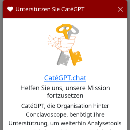
Dominique Mathieu - Wikipedia
Unterstützen Sie CatéGPT
Ähnliche Kardinäle
Andere Kardinäle aus Iran
CatéGPT.chat
Keine ähnlichen Kardinäle gefunden
Helfen Sie uns, unsere Mission
fortzusetzen
CatéGPT, die Organisation hinter
Andere Kardinäle aus demselben
Conclavoscope, benötigt Ihre
Konsistorium
Unterstützung, um weiterhin Analysetools