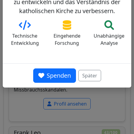
zu entwickeln und das Verständnis der
Fernando Chomalí
46/100
katholischen Kirche zu verbessern.
Technische
Eingehende
Unabhängige
Entwicklung
Forschung
Analyse
Chile
Chilenischer Kardinal, Erzbischof von
Concepción, bekannt für seine konservativen
Spenden
Lehrpositionen und sein Engagement für den
Später
Wiederaufbau des Vertrauens nach
Missbrauchsskandalen.
Profil ansehen
Frank Leo
43/100