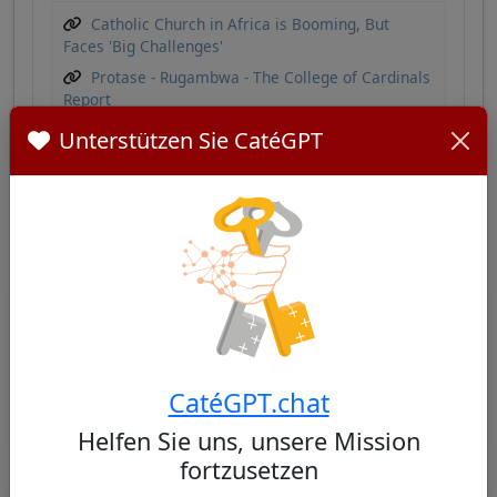
Catholic Church in Africa is Booming, But
Faces 'Big Challenges'
Protase - Rugambwa - The College of Cardinals
Report
Unterstützen Sie CatéGPT
Ähnliche Kardinäle
Andere Kardinäle aus Tanzania
Keine ähnlichen Kardinäle gefunden
CatéGPT.chat
Helfen Sie uns, unsere Mission
fortzusetzen