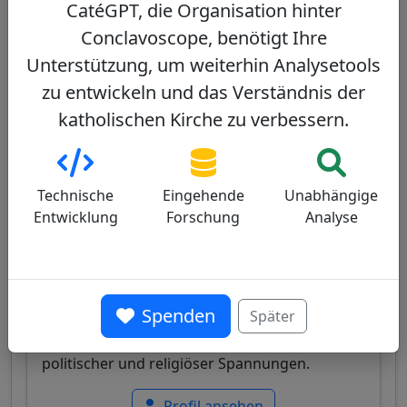
Andere Kardinäle aus demselben
CatéGPT, die Organisation hinter
Konsistorium
Conclavoscope, benötigt Ihre
Unterstützung, um weiterhin Analysetools
Pierbattista Pizzaballa
60/100
zu entwickeln und das Verständnis der
katholischen Kirche zu verbessern.
Technische
Eingehende
Unabhängige
Israel
Entwicklung
Forschung
Analyse
Papabile
Italienischer Kardinal, Lateinischer Patriarch
von Jerusalem, Franziskaner, bekannt für seine
Spenden
Später
Expertise im Nahen Osten und seine
ausgewogene Führung in einem Kontext
politischer und religiöser Spannungen.
Profil ansehen