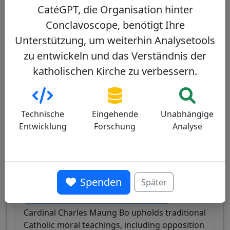
Zum Weiterlesen:
CatéGPT, die Organisation hinter
Is the Next Pope at the Synod? - National Catholic
Conclavoscope, benötigt Ihre
Register
Unterstützung, um weiterhin Analysetools
zu entwickeln und das Verständnis der
katholischen Kirche zu verbessern.
Detaillierte Bewertung nach Kriterium
Moraldoktrin
Liturgie
Soziopolitisch
Technische
Eingehende
Unabhängige
Entwicklung
Forschung
Analyse
Beziehung zu Papst Franziskus
Dialog
Kommunikation
Spenden
Später
Moraldoktrin
Konservativ
Cardinal Charles Maung Bo upholds traditional
Catholic moral teachings, including opposition