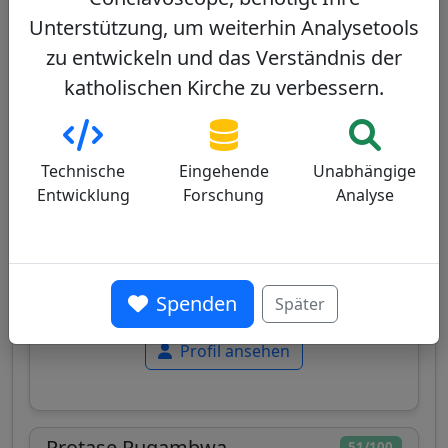
Unterstützung, um weiterhin Analysetools
zu entwickeln und das Verständnis der
katholischen Kirche zu verbessern.
Israel
Technische
Eingehende
Unabhängige
Papabile
Entwicklung
Forschung
Analyse
Italienischer Kardinal, Lateinischer Patriarch
von Jerusalem, Franziskaner, bekannt für seine
Expertise im Nahen Osten und seine
ausgewogene Führung in einem Kontext
Spenden
Später
politischer und religiöser Spannungen.
Profil ansehen
Protase Rugambwa
51/100