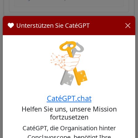
Unterstützen Sie CatéGPT
Ähnliche Kardinäle
Andere Kardinäle aus Hong Kong
Keine ähnlichen Kardinäle gefunden
CatéGPT.chat
Helfen Sie uns, unsere Mission
Andere Kardinäle aus demselben
fortzusetzen
Konsistorium
CatéGPT, die Organisation hinter
Pierbattista Pizzaballa
60/100
Conclavoscope, benötigt Ihre