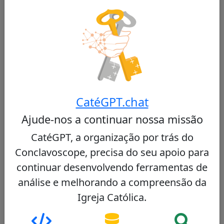
“marriage” with support for Hitler
Spanish bishops denounce euthanasia bill
Cardeais Semelhantes
CatéGPT.chat
Outros cardeais de Spain
Ajude-nos a continuar nossa missão
Carlos Osoro Sierra
CatéGPT, a organização por trás do
35/100
Conclavoscope, precisa do seu apoio para
continuar desenvolvendo ferramentas de
análise e melhorando a compreensão da
Igreja Católica.
Cardeal espanhol, Arcebispo de Madrid,
conhecido pela sua atitude moderada e