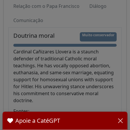
Relação com o Papa Francisco
Diálogo
Comunicação
Doutrina moral
Muito conservador
Cardinal Cañizares Llovera is a staunch
defender of traditional Catholic moral
teachings. He has vocally opposed abortion,
euthanasia, and same-sex marriage, equating
support for homosexual unions with support
for Hitler. His unwavering stance underscores
his commitment to conservative moral
doctrine.
Fontes:
Apoie a CatéGPT
Archbishop compares support for homosexual