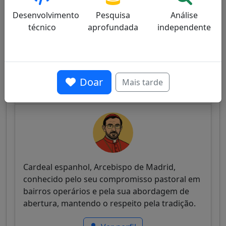
conciliadora, procurando o equilíbrio entre
Desenvolvimento
Pesquisa
Análise
tradição e pastoral moderna.
técnico
aprofundada
independente
Ver perfil
Doar
Mais tarde
José Cobo Cano
30/100
Cardeal espanhol, Arcebispo de Madrid,
conhecido pelo seu compromisso pastoral em
bairros operários e pela sua abordagem de
abertura, mantendo o respeito pela tradição.