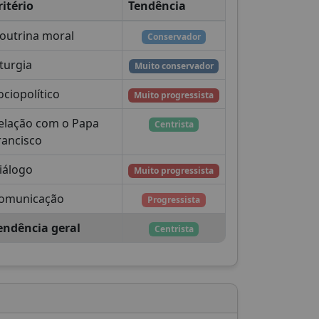
ritério
Tendência
outrina moral
Conservador
iturgia
Muito conservador
ociopolítico
Muito progressista
elação com o Papa
Centrista
rancisco
iálogo
Muito progressista
omunicação
Progressista
endência geral
Centrista