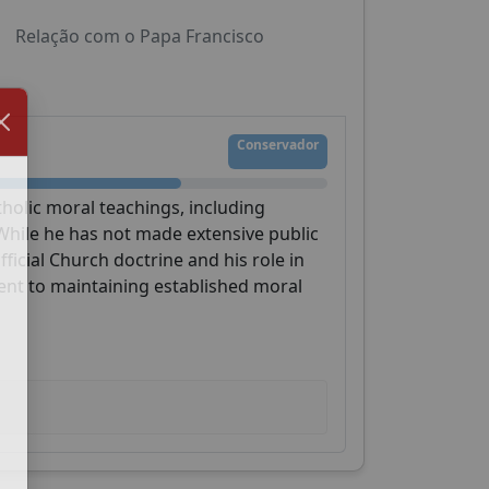
Relação com o Papa Francisco
Conservador
tholic moral teachings, including
While he has not made extensive public
ficial Church doctrine and his role in
ent to maintaining established moral