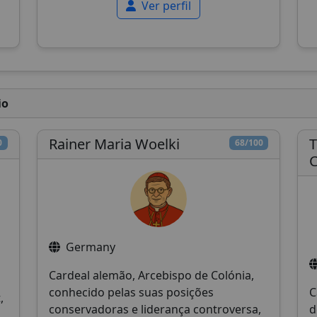
Ver perfil
io
Rainer Maria Woelki
T
0
68/100
C
Germany
Cardeal alemão, Arcebispo de Colónia,
conhecido pelas suas posições
C
,
conservadoras e liderança controversa,
d