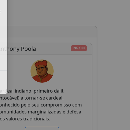
e
.
nthony Poola
28/100
ardeal indiano, primeiro dalit
intocável) a tornar-se cardeal,
onhecido pelo seu compromisso com
omunidades marginalizadas e defesa
os valores tradicionais.