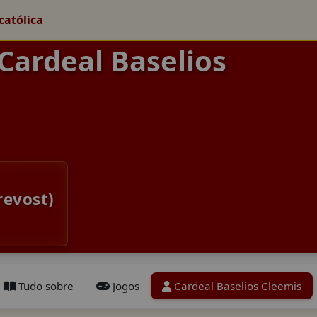
católica
 Cardeal Baselios
revost)
Tudo sobre
Jogos
Cardeal Baselios Cleemis