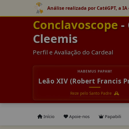
Análise realizada por CatéGPT, a IA 
Conclavoscope
-
Cleemis
Perfil e Avaliação do Cardeal
HABEMUS PAPAM!
Leão XIV (Robert Francis P
Reze pelo Santo Padre
Início
Apoie-nos
Papabili