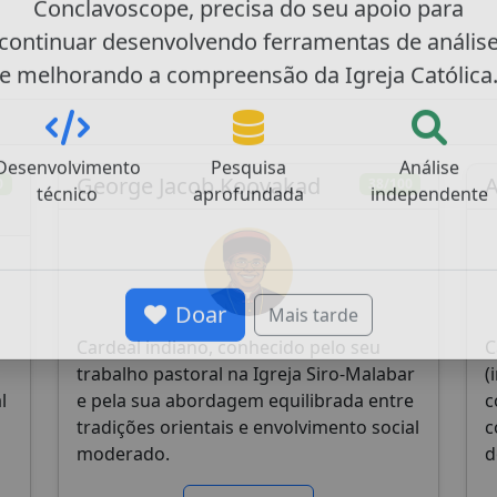
Conclavoscope, precisa do seu apoio para
continuar desenvolvendo ferramentas de anális
e melhorando a compreensão da Igreja Católica
George Jacob Koovakad
A
0
38/100
Desenvolvimento
Pesquisa
Análise
técnico
aprofundada
independente
Doar
Mais tarde
Cardeal indiano, conhecido pelo seu
C
trabalho pastoral na Igreja Siro-Malabar
(
l
e pela sua abordagem equilibrada entre
c
tradições orientais e envolvimento social
c
moderado.
d