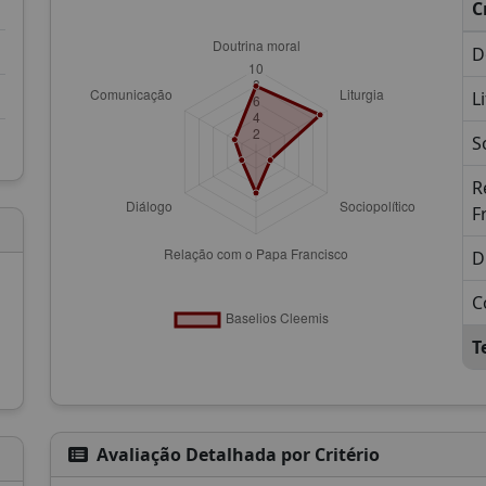
C
D
L
S
R
F
D
C
T
Avaliação Detalhada por Critério