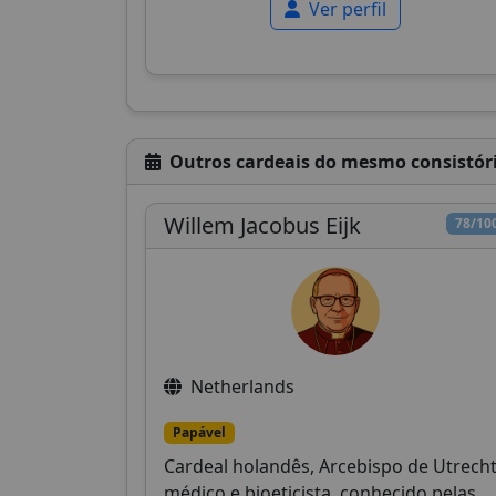
Ver perfil
Outros cardeais do mesmo consistór
Willem Jacobus Eijk
78/10
Netherlands
Papável
Cardeal holandês, Arcebispo de Utrecht
médico e bioeticista, conhecido pelas