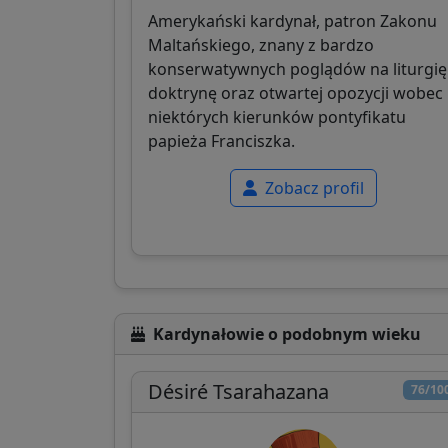
Amerykański kardynał, patron Zakonu
Maltańskiego, znany z bardzo
konserwatywnych poglądów na liturgię 
doktrynę oraz otwartej opozycji wobec
niektórych kierunków pontyfikatu
papieża Franciszka.
Zobacz profil
Kardynałowie o podobnym wieku
Désiré Tsarahazana
76/10