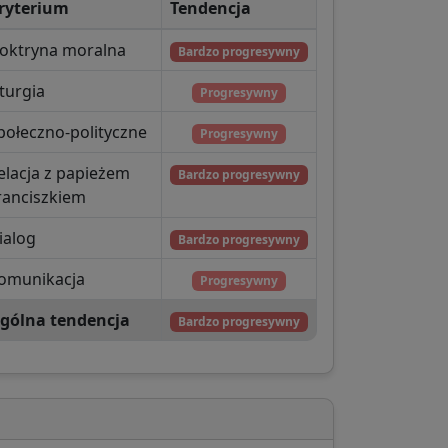
ryterium
Tendencja
oktryna moralna
Bardzo progresywny
iturgia
Progresywny
połeczno-polityczne
Progresywny
elacja z papieżem
Bardzo progresywny
ranciszkiem
ialog
Bardzo progresywny
omunikacja
Progresywny
gólna tendencja
Bardzo progresywny