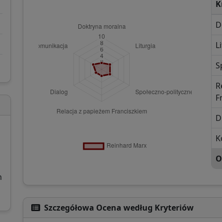
K
D
L
S
R
F
D
K
O
h
Szczegółowa Ocena według Kryteriów