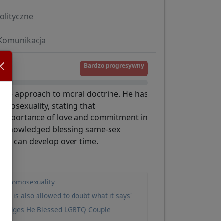
olityczne
Komunikacja
Bardzo progresywny
sive approach to moral doctrine. He has
omosexuality, stating that
he importance of love and commitment in
o acknowledged blessing same-sex
ine can develop over time.
 on homosexuality
One is also allowed to doubt what it says'
nowledges He Blessed LGBTQ Couple