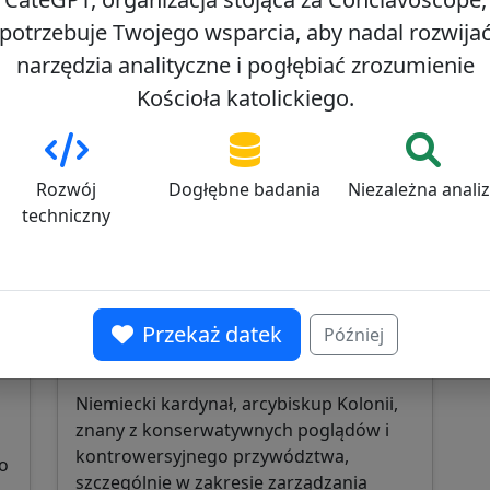
potrzebuje Twojego wsparcia, aby nadal rozwija
narzędzia analityczne i pogłębiać zrozumienie
Kościoła katolickiego.
Rozwój
Dogłębne badania
Niezależna anali
techniczny
Rainer Maria Woelki
0
68/100
Przekaż datek
Później
Niemiecki kardynał, arcybiskup Kolonii,
znany z konserwatywnych poglądów i
kontrowersyjnego przywództwa,
zo
szczególnie w zakresie zarządzania