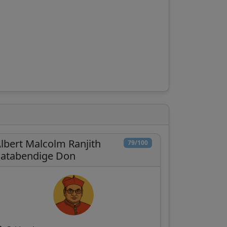
lbert Malcolm Ranjith
79/100
atabendige Don