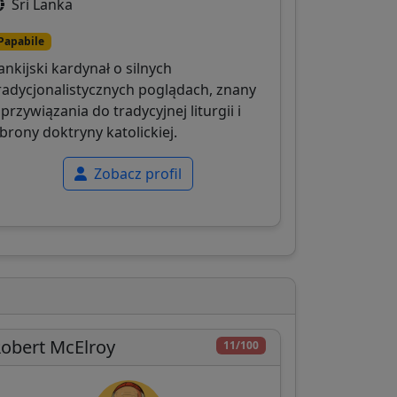
Sri Lanka
Papabile
ankijski kardynał o silnych
radycjonalistycznych poglądach, znany
 przywiązania do tradycyjnej liturgii i
brony doktryny katolickiej.
Zobacz profil
obert McElroy
11/100