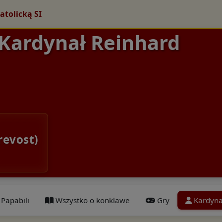
atolicką SI
 Kardynał Reinhard
revost)
Papabili
Wszystko o konklawe
Gry
Kardyna