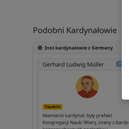
Podobni Kardynałowie
Inni kardynałowie z Germany
Gerhard Ludwig Müller
79/10
Papabile
Niemiecki kardynał, były prefekt
Kongregacji Nauki Wiary, znany z bard