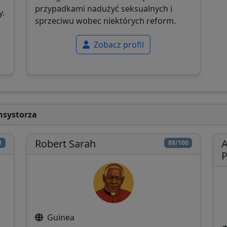
przypadkami nadużyć seksualnych i
y.
sprzeciwu wobec niektórych reform.
Zobacz profil
nsystorza
Robert Sarah
A
0
88/100
P
Guinea