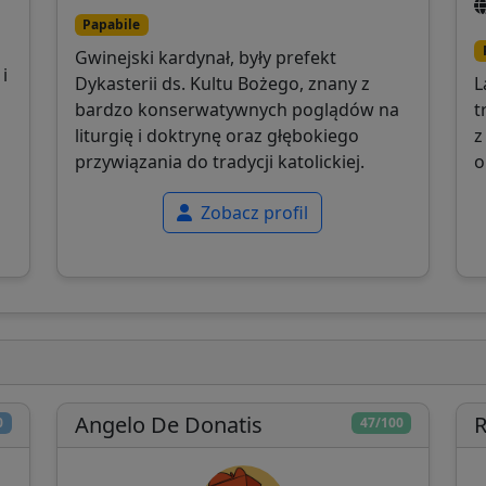
Papabile
Gwinejski kardynał, były prefekt
i
Dykasterii ds. Kultu Bożego, znany z
L
bardzo konserwatywnych poglądów na
t
liturgię i doktrynę oraz głębokiego
z
przywiązania do tradycji katolickiej.
o
Zobacz profil
Angelo De Donatis
R
0
47/100