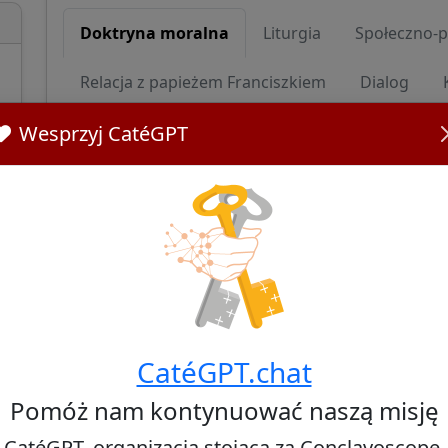
Doktryna moralna
Liturgia
Społeczno-p
Relacja z papieżem Franciszkiem
Dialog
Wesprzyj CatéGPT
Doktryna moralna
Cardinal Reinhard Marx advocates for a progres
called for changes in the Church's teaching on h
'homosexuality is not a sin' and emphasizing t
relationships regardless of gender. He has als
couples and supports the idea that Church doctr
Źródła:
CatéGPT.chat
Cardinal Marx calls for change in church teaching
Cardinal Marx: 'The Catechism is not set in stone. 
Pomóż nam kontynuować naszą misję
Cardinal Marx, Top Advisor to Pope Francis, Ack
CatéGPT, organizacja stojąca za Conclavoscope,