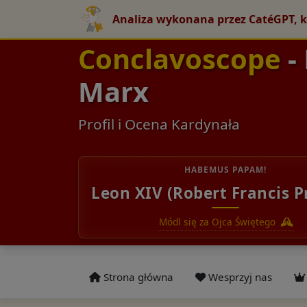
Analiza wykonana przez CatéGPT, k
Conclavoscope
-
Marx
Profil i Ocena Kardynała
HABEMUS PAPAM!
Leon XIV (Robert Francis P
Módl się za Ojca Świętego
Strona główna
Wesprzyj nas