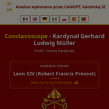
Analiza wykonana przez CatéGPT, katolicką SI
Conclavoscope
- Kardynał Gerhard
Ludwig Müller
Profil i Ocena Kardynała
HABEMUS PAPAM!
Leon XIV (Robert Francis Prevost)
Módl się za Ojca Świętego