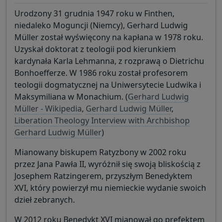
Urodzony 31 grudnia 1947 roku w Finthen,
niedaleko Moguncji (Niemcy), Gerhard Ludwig
Müller został wyświęcony na kapłana w 1978 roku.
Uzyskał doktorat z teologii pod kierunkiem
kardynała Karla Lehmanna, z rozprawą o Dietrichu
Bonhoefferze. W 1986 roku został profesorem
teologii dogmatycznej na Uniwersytecie Ludwika i
Maksymiliana w Monachium. (
Gerhard Ludwig
Müller - Wikipedia
,
Gerhard Ludwig Müller
,
Liberation Theology Interview with Archbishop
Gerhard Ludwig Müller
)
Mianowany biskupem Ratyzbony w 2002 roku
przez Jana Pawła II, wyróżnił się swoją bliskością z
Josephem Ratzingerem, przyszłym Benedyktem
XVI, który powierzył mu niemieckie wydanie swoich
dzieł zebranych.
W 2012 roku Benedykt XVI mianował go prefektem