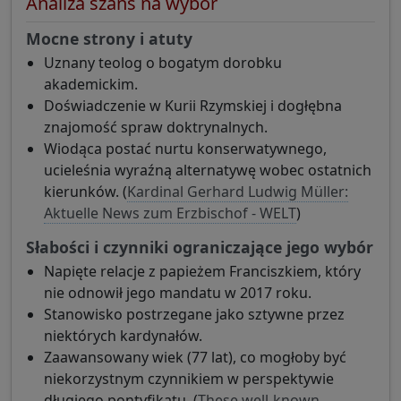
Analiza szans na wybór
Mocne strony i atuty
Uznany teolog o bogatym dorobku
akademickim.
Doświadczenie w Kurii Rzymskiej i dogłębna
znajomość spraw doktrynalnych.
Wiodąca postać nurtu konserwatywnego,
ucieleśnia wyraźną alternatywę wobec ostatnich
kierunków. (
Kardinal Gerhard Ludwig Müller:
Aktuelle News zum Erzbischof - WELT
)
Słabości i czynniki ograniczające jego wybór
Napięte relacje z papieżem Franciszkiem, który
nie odnowił jego mandatu w 2017 roku.
Stanowisko postrzegane jako sztywne przez
niektórych kardynałów.
Zaawansowany wiek (77 lat), co mogłoby być
niekorzystnym czynnikiem w perspektywie
długiego pontyfikatu. (
These well-known