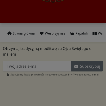
Strona główna
Wesprzyj nas
Papabili
Wszy
Otrzymaj tradycyjną modlitwę za Ojca Świętego e-
mailem
Subskrybuj
Szanujemy Twoją prywatność i nigdy nie udostępnimy Twojego adresu e-mail